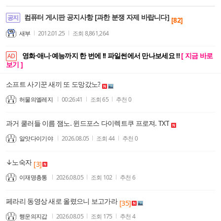
컴퓨터 게시판 공지사항 [과한 분쟁 자제 바랍니다]
공지
[82]
새부
2012.01.25
조회
8,861,264
영화·애니·예능까지 한 번에 !! 파일썬에서 만나보세요 !!
[ 지금 바로
AD
보기 ]
소프트 사기꾼 새끼 또 도망갔노?
허물의엘레지
00:26:41
조회
65
추천
0
과거 쿨러들 이름 잼노. 윈드포스 다이렉트쿠 프로져. TXT
알앗다이기야
2026.08.05
조회
44
추천
0
↓노숙자
[3]
이재명총통
2026.08.05
조회
102
추천
6
페라리 동영상 새로 올렸으니 보고가라
[35]
행운의지갑
2026.08.05
조회
175
추천
4