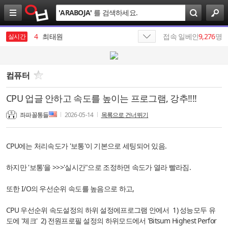
검
'
ARABOJA
'
를 검색하세요.
색
3
삼성전자
4
최태원
접속 일베인
9,276
명
실시간
5
엔비디아
6
가나쓰
컴퓨터
7
SKT
CPU 업글 안하고 속도를 높이는 프로그램, 강추!!!!
8
김종화
좌파꼴통들
2026-05-14
목록으로 건너뛰기
9
반도체
CPU에는 처리속도가 '보통'이 기본으로 세팅되어 있음.
10
SK텔레콤
하지만 '보통'을 >>>'실시간"으로 조정하면 속도가 열라 빨라짐.
1
19
또한 I/O의 우선순위 속도를 높음으로 하고,
CPU 우선순위 속도설정의 하위 설정에프로그램 안에서 1) 성능모두 유
도에 '체크' 2) 전원프로필 설정의 하위모드에서 'Bitsum Highest Perfor