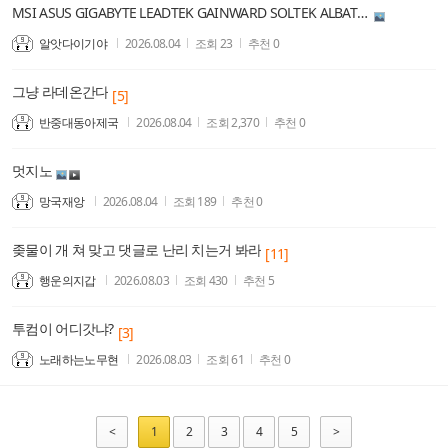
MSI ASUS GIGABYTE LEADTEK GAINWARD SOLTEK ALBATRON ACER HTC LIAN LI
알앗다이기야
2026.08.04
조회
23
추천
0
그냥 라데온간다
[5]
반중대동아제국
2026.08.04
조회
2,370
추천
0
멋지노
망국재앙
2026.08.04
조회
189
추천
0
좆물이 개 쳐 맞고 댓글로 난리 치는거 봐라
[11]
행운의지갑
2026.08.03
조회
430
추천
5
투컴이 어디갓냐?
[3]
노래하는노무현
2026.08.03
조회
61
추천
0
<
1
2
3
4
5
>