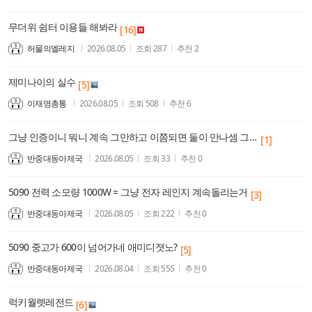
무더위 쉼터 이용들 해봐라
[16]
허물의엘레지
2026.08.05
조회
287
추천
2
제미나이의 실수
[5]
이재명총통
2026.08.05
조회
508
추천
6
그냥 인증이니 뭐니 계속 그만하고 이쯤되면 둘이 만나셈 그래야 종결임
[1]
반중대동아제국
2026.08.05
조회
33
추천
0
5090 전력 소모량 1000W = 그냥 전자 레인지 계속돌리는거
[3]
반중대동아제국
2026.08.05
조회
222
추천
0
5090 중고가 600이 넘어가네 애미디졋노?
[5]
반중대동아제국
2026.08.04
조회
555
추천
0
럭키월렛레전드
[6]