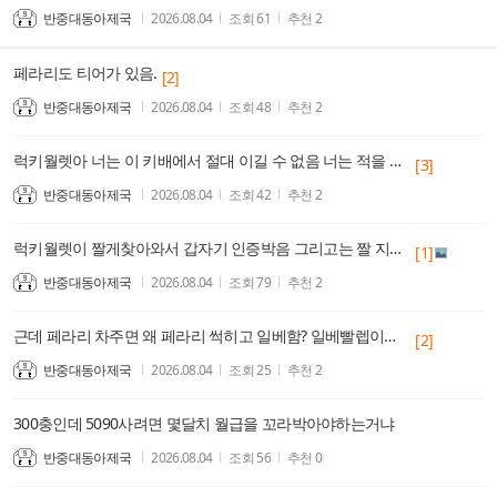
반중대동아제국
2026.08.04
조회
61
추천
2
페라리도 티어가 있음.
[2]
반중대동아제국
2026.08.04
조회
48
추천
2
럭키월렛아 너는 이 키배에서 절대 이길 수 없음 너는 적을 늘렸어
[3]
반중대동아제국
2026.08.04
조회
42
추천
2
럭키월렛이 짤게찾아와서 갑자기 인증박음 그리고는 짤 지운대 그럴까봐 박제해둠
[1]
반중대동아제국
2026.08.04
조회
79
추천
2
근데 페라리 차주면 왜 페라리 썩히고 일베함? 일베빨렙이던데... 존나 모순되는새끼노
[2]
반중대동아제국
2026.08.04
조회
25
추천
2
300충인데 5090사려면 몇달치 월급을 꼬라박아야하는거냐
반중대동아제국
2026.08.04
조회
56
추천
0