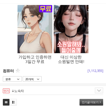
컴퓨터
[
1,112,355
]
분류
20개씩
↓노숙자
인기
인기글 더보기