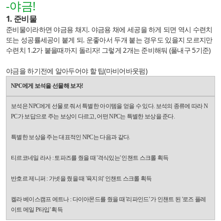
-야금!
1. 준비물
준비물이라하면 야금용 채지. 야금용 채에 세공을 하게 되면 역시 수련치
또는 성공률세공이 붙게 되. 운좋아서 두개 붙는 경우도 있을지 모르지만
수련치 1.2가 붙을때까지 돌리자! 그렇게 2개는 준비해둬 (풀내구 5기준)
야금을 하기전에 알아두어야 할 팁(마비어바웃펌)
NPC에게 보석을 선물해 보자!
보석은 NPC에게 선물로 줘서 특별한 아이템을 얻을 수 있다. 보석의 종류에 따라 N
PC가 보답으로 주는 보상이 다르고, 어떤 NPC는 특별한 보상을 준다.
특별한 보상을 주는 대표적인 NPC는 다음과 같다.
티르코네일 라사 : 토파즈를 줬을 때 '격식있는' 인챈트 스크롤 획득
반호르 제니퍼 : 가넷을 줬을 때 '육지의' 인챈트 스크롤 획득
켈라 베이스캠프 에트나 : 다이아몬드를 줬을 때 '리파인드' 가 인챈트 된 '로즈 플레
이트 메일 P타입' 획득