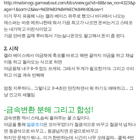
http://mabinogi.gameabout.com/bbs/view.ga?id=68&row_no=4323&p
age=1&sort=2&kw=%EB%B3%B4%EC%84%9D&sw=1
이거 무지 유용해 나는 캘라 베이스 위주로 했으니 바다에서 나오는
재스퍼는 바로 에트나한테 줘서 가끔 최고가 나오면 돈버는거고 스테포
는 내가먹고 이런식이었고
가끔 던바튼 갈깨 루비줘서 가는실나온것도 팔고해서 돈이 좀 된다.
2. 시작
캘라 베이스에서 야금채에 축포를 바르고 해변 끝까지 야금을 하고 채널
이동 하고 돌아오는 식으로 하면
야금용채 내구 8~9 정도 쓰게되. 그래서 두개가 필요한거야. 그리고 수리
하고 이걸 계속 반복해
엄청 지루하다... 그렇다고 3~4초만 딴짓하면서 뭐 하기도 애매하고... 그
냥 인고의 세월임
-금속변환 분해 그리고 합성!
금속변환 역시 스테,솜씨 올려주는 꿀 스킬이다.
야금을 통해
알광조각
은 모아두었다가 철광석으로 바꾸고 철광석 넘처나
면 동광석으로 바꾸고... 동광넘치면 은광으로바꾸고
하지만 문제가 뭐냐... 이거 한번하는데 시간이 너무 오래걸려.. .클릭 4번