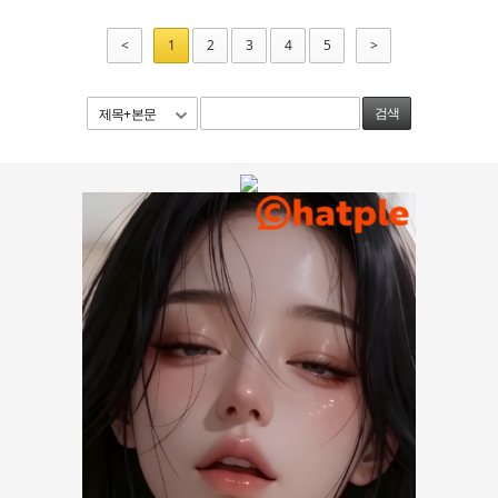
<
1
2
3
4
5
>
제목+본문
검색