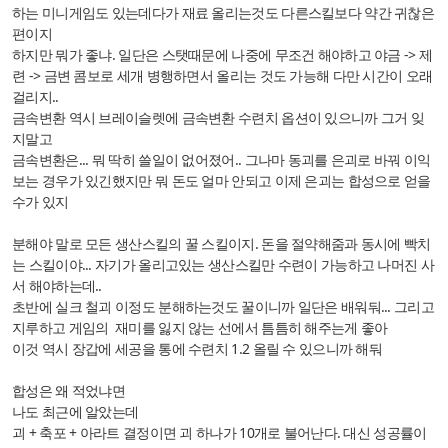
하는 미니게임도 있는데다가 재료 올리는것도 다른스킬보다 약간 귀찮은
편이지
하지만 뭐가 좋냐. 일단은 스탯때문에 나중에 무조건 해야하고 야금 -> 제
련 -> 금변 콤보로 세개 병행하면서 올리는 것도 가능해 다만 시간이 오래
걸리지..
금속변환 역시 브레이슬렛에 금속변환 수련치 옵션이 있으니까 그거 잊
지말고
금속변환은... 뭐 딱히 쓸일이 없어졌어.. 그나마 동괴를 은괴로 바꿔 이익
보는 경우가 있긴했지만 뭐 돈도 얼마 안되고 이제 은괴는 합성으로 얻을
수가 있지
분해야 말로 모든 생산스킬의 꿀 스킬이지. 돈을 절약해줌과 동시에 빡치
는 스킬이야... 자기가 올리고있는 생산스킬만 수련이 가능하고 나머진 사
서 해야하는데..
초반에 실크 철괴 이정도 분해하는것도 꿀이니까 일단은 배워둬... 그리고
지루하고 게임의 재미를 잃지 않는 선에서 틈틈히 해주는게 좋아
이것 역시 장갑에 세공을 통에 수련치 1.2 올릴 수 있으니까 해둬
합성은 왜 적었냐면
나도 최근에 알았는데
괴 + 축포 + 아라트 결정이면 괴 하나가 10개로 불어난다. 대신 성공률이