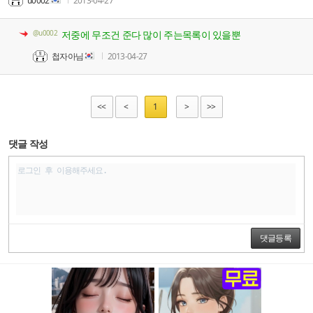
u0002
2013-04-27
@u0002
저중에 무조건 준다 많이 주는목록이 있을뿐
첩자아님
2013-04-27
<<
<
1
>
>>
댓글 작성
댓글등록