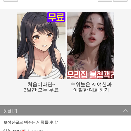
댓글 [2]
보석선물로 템주는거 확률이냐?