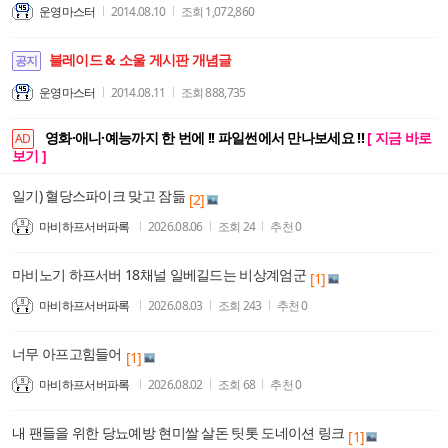
운영마스터
2014.08.10
조회
1,072,860
블레이드 & 소울 게시판 개념글
공지
운영마스터
2014.08.11
조회
888,735
영화·애니·예능까지 한 번에 !! 파일썬에서 만나보세요 !!
[ 지금 바로
AD
보기 ]
일기) 혈당스파이크 맞고 잠듦
[2]
마비하프서버파록
2026.08.06
조회
24
추천
0
마비노기 하프서버 18채널 일베길드는 비상계엄군
[1]
마비하프서버파록
2026.08.03
조회
243
추천
0
너무 아프고힘들어
[1]
마비하프서버파록
2026.08.02
조회
68
추천
0
내 팬들을 위한 당뇨예방 현미쌀 살돈 팃톳 도네이션 링크
[1]