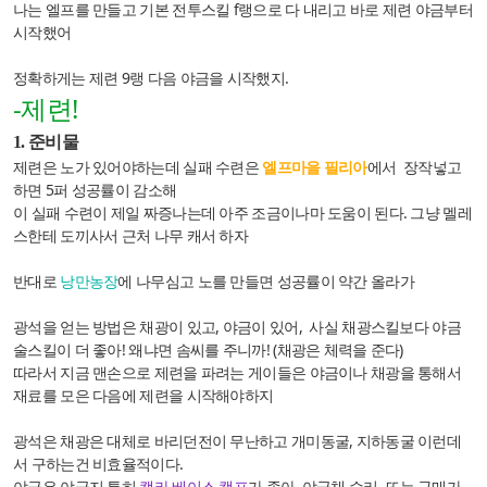
나는 엘프를 만들고 기본 전투스킬 f랭으로 다 내리고 바로 제련 야금부터
시작했어
정확하게는 제련 9랭 다음 야금을 시작했지.
-제련!
1. 준비물
제련은 노가 있어야하는데 실패 수련은
엘프마을 필리아
에서 장작넣고
하면 5퍼 성공률이 감소해
이 실패 수련이 제일 짜증나는데 아주 조금이나마 도움이 된다. 그냥 멜레
스한테 도끼사서 근처 나무 캐서 하자
반대로
낭만농장
에 나무심고 노를 만들면 성공률이 약간 올라가
광석을 얻는 방법은 채광이 있고, 야금이 있어, 사실 채광스킬보다 야금
술스킬이 더 좋아! 왜냐면 솜씨를 주니까! (채광은 체력을 준다)
따라서 지금 맨손으로 제련을 파려는 게이들은 야금이나 채광을 통해서
재료를 모은 다음에 제련을 시작해야하지
광석은 채광은 대체로 바리던전이 무난하고 개미동굴, 지하동굴 이런데
서 구하는건 비효율적이다.
야금은 야금지 특히
캘라 베이스 캠프
가 좋아. 야금채 수리, 또는 구매가