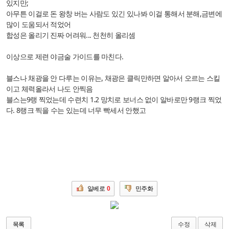
있지만;
아무튼 이걸로 돈 왕창 버는 사람도 있긴 있나봐 이걸 통해서 분해,금변에
많이 도움되서 적었어
합성은 올리기 진짜 어려워... 천천히 올리셈
이상으로 제련 야금술 가이드를 마친다.
블스나 채광을 안 다루는 이유는, 채광은 클릭만하면 알아서 오르는 스킬
이고 체력올라서 나도 안찍음
블스는9랭 찍었는데 수련치 1.2 망치로 보너스 없이 알바로만 9랭크 찍었
다. 8랭크 찍을 수는 있는데 너무 빡세서 안했고
일베로
0
민주화
수정
삭제
목록