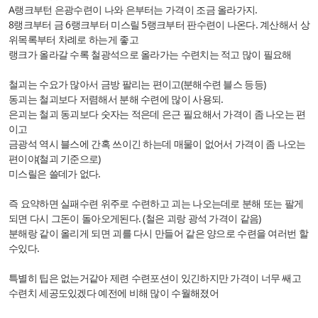
A랭크부턴 은광수련이 나와 은부터는 가격이 조금 올라가지.
8랭크부터 금 6랭크부터 미스릴 5랭크부터 판수련이 나온다. 계산해서 상
위목록부터 차례로 하는게 좋고
랭크가 올라갈 수록 철광석으로 올라가는 수련치는 적고 많이 필요해
철괴는 수요가 많아서 금방 팔리는 편이고(분해수련 블스 등등)
동괴는 철괴보다 저렴해서 분해 수련에 많이 사용되.
은괴는 철괴 동괴보다 숫자는 적은데 은근 필요해서 가격이 좀 나오는 편
이고
금광석 역시 블스에 간혹 쓰이긴 하는데 매물이 없어서 가격이 좀 나오는
편이야(철괴 기준으로)
미스릴은 쓸데가 없다.
즉 요약하면 실패수련 위주로 수련하고 괴는 나오는데로 분해 또는 팔게
되면 다시 그돈이 돌아오게된다. (철은 괴랑 광석 가격이 같음)
분해랑 같이 올리게 되면 괴를 다시 만들어 같은 양으로 수련을 여러번 할
수있다.
특별히 팁은 없는거같아 제련 수련포션이 있긴하지만 가격이 너무 쌔고
수련치 세공도있겠다 예전에 비해 많이 수월해졌어