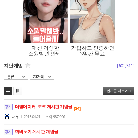
지난게임
[
601,311
]
분류
20개씩
인기글 더보기
데빌메이커: 도쿄 게시판 개념글
공지
[54]
새부
2013.04.21
조회
987,606
마비노기 게시판 개념글
공지