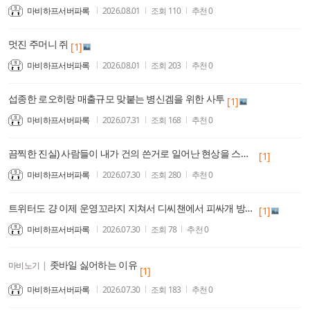
마비하프서버파록
2026.08.01
조회
110
추천
0
멋진 주머니 쥐
[1]
마비하프서버파록
2026.08.01
조회
203
추천
0
섭종한 로오히랑 매출규모 맞붙는 병신겜을 위한 사투
[1]
마비하프서버파록
2026.07.31
조회
168
추천
0
끔찍한 진실) 사람들이 내가 건의 쓴거로 일어난 현상을 스킬추가 밸패 주기나 관리로 착각한다
[1]
마비하프서버파록
2026.07.30
조회
280
추천
0
트위터도 걍 이제 운영꼬라지 지쳐서 디씨챈에서 피싸개 방역이라면서 억지 여자 배척 떡밥일으키는거 물지나 않으면 버틴다하네
[1]
마비하프서버파록
2026.07.30
조회
78
추천
0
좃바일 싫어하는 이유
마비노기
|
[1]
마비하프서버파록
2026.07.30
조회
183
추천
0