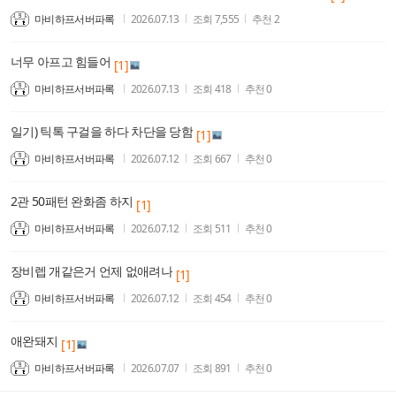
마비하프서버파록
2026.07.13
조회
7,555
추천
2
너무 아프고 힘들어
[1]
마비하프서버파록
2026.07.13
조회
418
추천
0
일기) 틱톡 구걸을 하다 차단을 당함
[1]
마비하프서버파록
2026.07.12
조회
667
추천
0
2관 50패턴 완화좀 하지
[1]
마비하프서버파록
2026.07.12
조회
511
추천
0
장비렙 개같은거 언제 없애려나
[1]
마비하프서버파록
2026.07.12
조회
454
추천
0
애완돼지
[1]
마비하프서버파록
2026.07.07
조회
891
추천
0