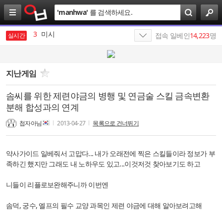
검
'
manhwa
'
를 검색하세요.
색
3
미시
4
배인규
접속 일베인
14,223
명
실시간
5
SK
6
SK텔레콤
지난게임
7
엔비디아
솜씨를 위한 제련야금의 병행 및 연금술 스킬 금속변환
분해 합성과의 연계
8
SKT
첩자아님
2013-04-27
목록으로 건너뛰기
9
HBM
10
최인근
약사가이드 일베줘서 고맙다... 내가 오래전에 찍은 스킬들이라 정보가 부
족하긴 했지만 그래도 내 노하우도 있고...이것저것 찾아보기도 하고
1
19
니들이 리플로보완해주니까 이번엔
솜덕, 궁수, 엘프의 필수 교양 과목인 제련 야금에 대해 알아보려고해