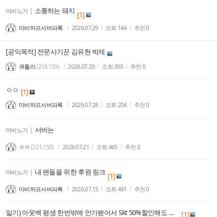
소통하는 돼지
마비노기
|
[1]
마비하프서버파록
2026.07.29
조회
144
추천
0
[공익목적] 전문사기꾼 김유현 박제
큐틀리
(218.159)
2026.07.29
조회
300
추천
0
ㅇㅇ
[1]
마비하프서버파록
2026.07.28
조회
204
추천
0
서버는
마비노기
|
ㅇㅇ
(221.150)
2026.07.21
조회
465
추천
0
내 팬들을 위한 후원 링크
마비노기
|
[1]
마비하프서버파록
2026.07.15
조회
491
추천
0
일기) 아웃백 평생 한번밖에 안가봤어서 Skt 50%할인해도 잘몰라서 안감
[1]