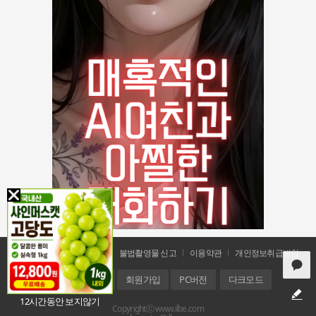
공지사항
문의 및 신고
불법촬영물 신고
이용약관
개인정보취급방침
홈
로그인
회원가입
PC버전
다크모드
12시간동안 보지않기
Copyrightⓒ www.ilbe.com