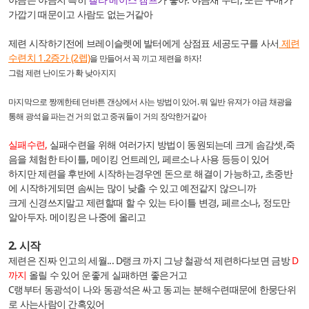
가깝기 때문이고 사람도 없는거같아
제련 시작하기전에 브레이슬렛에 발터에게 상점표 세공도구를 사서
제련
수련치 1.2증가 (2렙)
을 만들어서 꼭 끼고 제련을 하자!
그럼 제련 난이도가 확 낮아지지
마지막으로 짱께한테 던바튼 갠상에서 사는 방법이 있어. 뭐 일반 유져가 야금 채광을
통해 광석을 파는건 거의 없고 중궈들이 거의 장악한거같아
실패수련,
실패수련을 위해 여러가지 방법이 동원되는데 크게 솜감셋,죽
음을 체험한 타이틀, 메이킹 언트레인, 페르소나 사용 등등이 있어
하지만 제련을 후반에 시작하는경우엔 돈으로 해결이 가능하고, 초중반
에 시작하게되면 솜씨는 많이 낮출 수 있고 예전같지 않으니까
크게 신경쓰지말고 제련할때 할 수 있는 타이틀 변경, 페르소나, 정도만
알아두자. 메이킹은 나중에 올리고
2. 시작
제련은 진짜 인고의 세월... D랭크 까지 그냥 철광석 제련하다보면 금방
D
까지
올릴 수 있어 운좋게 실패하면 좋은거고
C랭부터 동광석이 나와 동광석은 싸고 동괴는 분해수련때문에 한뭉단위
로 사는사람이 간혹있어