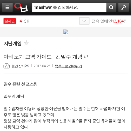
검
'
manhwa
'
를 검색하세요.
색
3
살라박살라
4
SK
접속 일베인
13,104
명
실시간
5
HBM
6
SK텔레콤
지난게임
7
SK네트웍스
마비노기 교역 가이드 - 2. 밀수 개념 편
8
SKT
월간잡지
2013-04-25
목록으로 건너뛰기
9
SK이노베이션
밀수 관련 첫 포스팅
10
배인규
밀수의 개념
1
19
밀수업자를 이용해 상당한 이윤을 얻어내는 밀수는 현재 사념파 개편 이
후로 많은 빛을 발하고 있으며
정상 교역 횟수가 많이 누적되어 신용 레벨 9를 유지 중인 유저들이 많이
사용하고 있다.