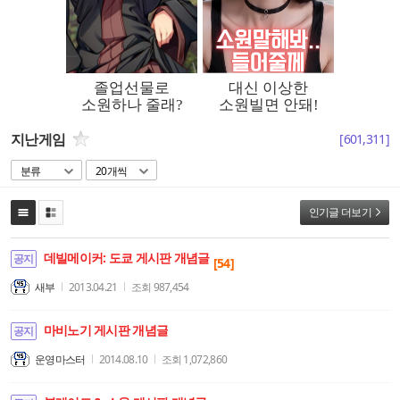
지난게임
[
601,311
]
분류
20개씩
인기글 더보기
데빌메이커: 도쿄 게시판 개념글
공지
[54]
새부
2013.04.21
조회
987,454
마비노기 게시판 개념글
공지
운영마스터
2014.08.10
조회
1,072,860