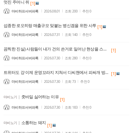
멋진 주머니 쥐
[1]
마비하프서버파록
2026.08.01
조회
200
추천
0
섭종한 로오히랑 매출규모 맞붙는 병신겜을 위한 사투
[1]
마비하프서버파록
2026.07.31
조회
140
추천
0
끔찍한 진실) 사람들이 내가 건의 쓴거로 일어난 현상을 스킬추가 밸패 주기나 관리로 착각한다
[1]
마비하프서버파록
2026.07.30
조회
280
추천
0
트위터도 걍 이제 운영꼬라지 지쳐서 디씨챈에서 피싸개 방역이라면서 억지 여자 배척 떡밥일으키는거 물지나 않으면 버틴다하네
[1]
마비하프서버파록
2026.07.30
조회
73
추천
0
좃바일 싫어하는 이유
마비노기
|
[1]
마비하프서버파록
2026.07.30
조회
183
추천
0
소통하는 돼지
마비노기
|
[1]