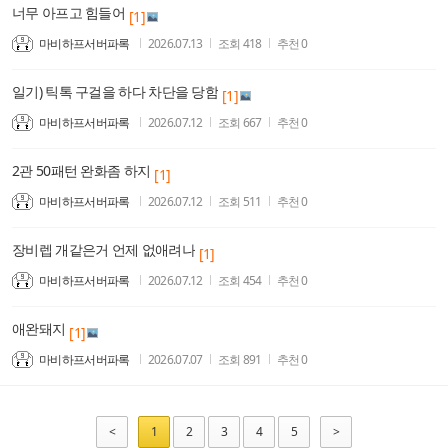
너무 아프고 힘들어
[1]
마비하프서버파록
2026.07.13
조회
418
추천
0
일기) 틱톡 구걸을 하다 차단을 당함
[1]
마비하프서버파록
2026.07.12
조회
667
추천
0
2관 50패턴 완화좀 하지
[1]
마비하프서버파록
2026.07.12
조회
511
추천
0
장비렙 개같은거 언제 없애려나
[1]
마비하프서버파록
2026.07.12
조회
454
추천
0
애완돼지
[1]
마비하프서버파록
2026.07.07
조회
891
추천
0
<
1
2
3
4
5
>