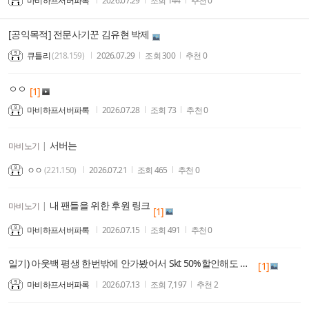
마비하프서버파록
2026.07.29
조회
144
추천
0
[공익목적] 전문사기꾼 김유현 박제
큐틀리
(218.159)
2026.07.29
조회
300
추천
0
ㅇㅇ
[1]
마비하프서버파록
2026.07.28
조회
73
추천
0
서버는
마비노기
|
ㅇㅇ
(221.150)
2026.07.21
조회
465
추천
0
내 팬들을 위한 후원 링크
마비노기
|
[1]
마비하프서버파록
2026.07.15
조회
491
추천
0
일기) 아웃백 평생 한번밖에 안가봤어서 Skt 50%할인해도 잘몰라서 안감
[1]
마비하프서버파록
2026.07.13
조회
7,197
추천
2