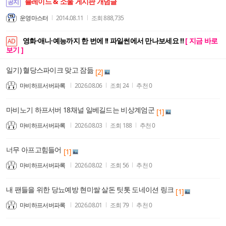
블레이드 & 소울 게시판 개념글
공지
운영마스터
2014.08.11
조회
888,735
영화·애니·예능까지 한 번에 !! 파일썬에서 만나보세요 !!
[ 지금 바로
AD
보기 ]
일기) 혈당스파이크 맞고 잠듦
[2]
마비하프서버파록
2026.08.06
조회
24
추천
0
마비노기 하프서버 18채널 일베길드는 비상계엄군
[1]
마비하프서버파록
2026.08.03
조회
188
추천
0
너무 아프고힘들어
[1]
마비하프서버파록
2026.08.02
조회
56
추천
0
내 팬들을 위한 당뇨예방 현미쌀 살돈 팃톳 도네이션 링크
[1]
마비하프서버파록
2026.08.01
조회
79
추천
0