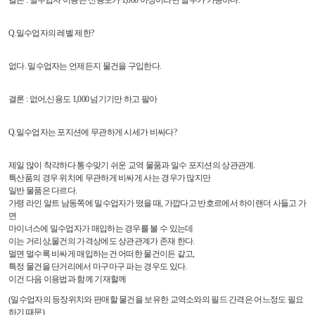
결론 : 밀수업자 이용은 신용도가 1,000 이상이라면 밀수가 가능하다.
Q.밀수업자의 레벨 제한?
없다. 밀수업자는 언제든지 물건을 구입한다.
결론 : 없어,신용도 1,000 넘기기만 하고 팔아
Q.밀수업자는 포지션에 무관하게 시세가 비싸다?
제일 많이 착각하다 통수맞기 쉬운 교역 물품과 밀수 포지션의 상관관계.
특산품의 경우 위치에 무관하게 비싸게 사는 경우가 많지만
일반 물품은 다르다.
가령 라인 알트 남동쪽에 밀수업자가 떴을 때, 가깝다고 반호르에서 하이랜더 사들고 가
면
마이너스에 밀수업자가 매입하는 경우를 볼 수 있는데
이는 거리상,물건의 가격상에도 상관관계가 존재 한다.
멀면 멀수록 비싸게 매입하는건 어떠한 물건이든 같고,
특정 물건을 단거리에서 마구마구 파는 경우도 있다.
이건 다음 이용법과 함께 기재할께
(밀수업자의 등장위치와 판매할 물건을 보유한 교역소와의 필드 간격은 어느정도 필요
하기 때문)