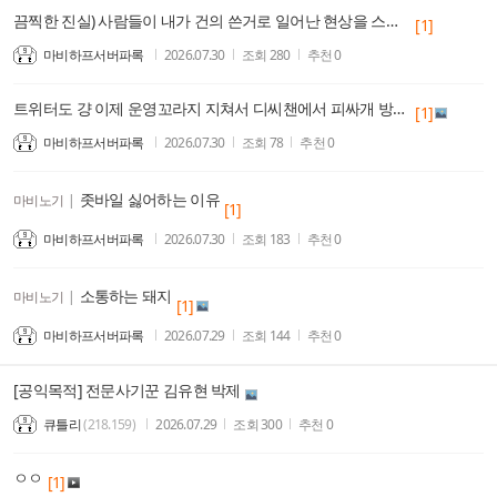
끔찍한 진실) 사람들이 내가 건의 쓴거로 일어난 현상을 스킬추가 밸패 주기나 관리로 착각한다
[1]
마비하프서버파록
2026.07.30
조회
280
추천
0
트위터도 걍 이제 운영꼬라지 지쳐서 디씨챈에서 피싸개 방역이라면서 억지 여자 배척 떡밥일으키는거 물지나 않으면 버틴다하네
[1]
마비하프서버파록
2026.07.30
조회
78
추천
0
좃바일 싫어하는 이유
마비노기
|
[1]
마비하프서버파록
2026.07.30
조회
183
추천
0
소통하는 돼지
마비노기
|
[1]
마비하프서버파록
2026.07.29
조회
144
추천
0
[공익목적] 전문사기꾼 김유현 박제
큐틀리
(218.159)
2026.07.29
조회
300
추천
0
ㅇㅇ
[1]