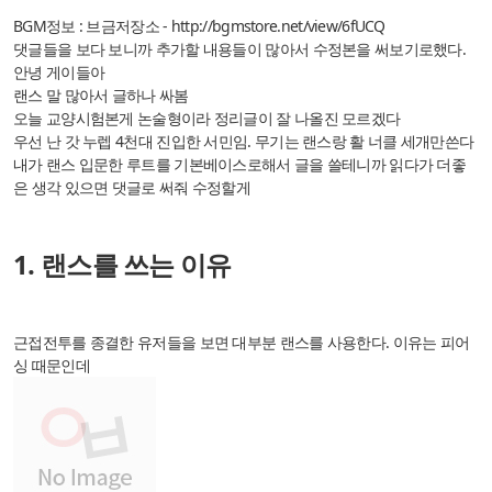
BGM정보 : 브금저장소 - http://bgmstore.net/view/6fUCQ
댓글들을 보다 보니까 추가할 내용들이 많아서 수정본을 써보기로했다.
안녕 게이들아
랜스 말 많아서 글하나 싸봄
오늘 교양시험본게 논술형이라 정리글이 잘 나올진 모르겠다
우선 난 갓 누렙 4천대 진입한 서민임. 무기는 랜스랑 활 너클 세개만쓴다
내가 랜스 입문한 루트를 기본베이스로해서 글을 쓸테니까 읽다가 더좋
은 생각 있으면 댓글로 써줘 수정할게
1. 랜스를 쓰는 이유
근접전투를 종결한 유저들을 보면 대부분 랜스를 사용한다. 이유는 피어
싱 때문인데