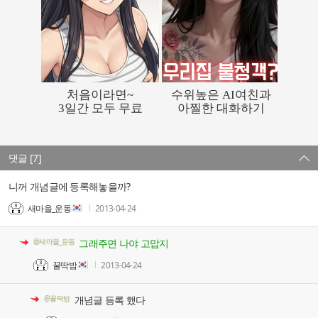
댓글 [7]
니꺼 개념글에 등록해놓을까?
새마을_운동
2013-04-24
@새마을_운동
그래주면 나야 고맙지
꿀딱밤
2013-04-24
@꿀딱밤
개념글 등록 했다