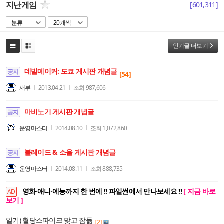
지난게임
[
601,311
]
분류
20개씩
인기글 더보기
데빌메이커: 도쿄 게시판 개념글
공지
[54]
새부
2013.04.21
조회
987,606
마비노기 게시판 개념글
공지
운영마스터
2014.08.10
조회
1,072,860
블레이드 & 소울 게시판 개념글
공지
운영마스터
2014.08.11
조회
888,735
영화·애니·예능까지 한 번에 !! 파일썬에서 만나보세요 !!
[ 지금 바로
AD
보기 ]
일기) 혈당스파이크 맞고 잠듦
[2]