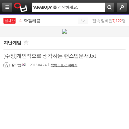
검
'
ARABOJA
'
를 검색하세요.
색
3
미시
4
SK텔레콤
접속 일베인
7,122
명
실시간
5
SK네트웍스
6
HBM
지난게임
7
엔비디아
[수정]개인적으로 생각하는 랜스입문서.txt
8
SKT
꿀딱밤
2013-04-24
목록으로 건너뛰기
9
SK이노베이션
10
최인근
1
19