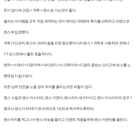
돈이 없다면 근접-> 격투-> 랜스로 가는것이 좋다.
필자는 아이템을 모두 직접 제작하는것이 재미있기때문에 후자를 선택하고 라랜으로
랜스에 입문했다.
격투가 단순히 랜스의 크리티컬을 위한 용도뿐아니라 랜스 + 격투로 사용하면 견제나
1:1 보스전에서 훨씬 효율적이다.
랜차->스매시->다운어택->대시펀치->스크류어퍼->드랍킥 콤보는 단시간에 보스를 노
짱면담 시킬수있다.
또한 상위 던전을 노릴 경우 의지를 올리는것은 피할수 없다.
랜스 스킬은 랜스 마스터리, 랜스 카운터, 랜스차지 세가지이고, 랜스 마스터리의 경우 1
랭크시 랜스가 3타무기로 바뀌므로 1순위로 찍어주도록하자.
랜스차지를 찍고나서 랜스 재능을 올리고 인챈트 적용을위해 랜스 카운터를 올린다.