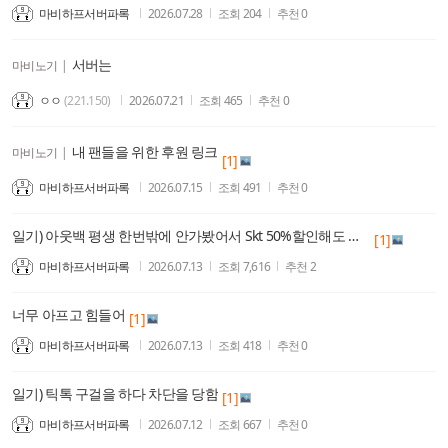
마비하프서버파록
2026.07.28
조회
204
추천
0
서버는
마비노기
|
ㅇㅇ
(221.150)
2026.07.21
조회
465
추천
0
내 팬들을 위한 후원 링크
마비노기
|
[1]
마비하프서버파록
2026.07.15
조회
491
추천
0
일기) 아웃백 평생 한번밖에 안가봤어서 Skt 50%할인해도 잘몰라서 안감
[1]
마비하프서버파록
2026.07.13
조회
7,616
추천
2
너무 아프고 힘들어
[1]
마비하프서버파록
2026.07.13
조회
418
추천
0
일기) 틱톡 구걸을 하다 차단을 당함
[1]
마비하프서버파록
2026.07.12
조회
667
추천
0