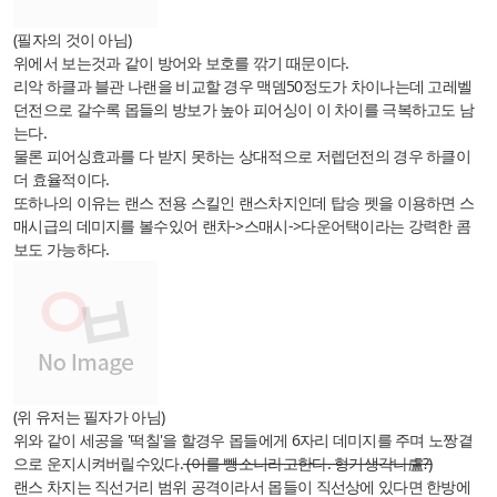
(필자의 것이 아님)
위에서 보는것과 같이 방어와 보호를 깎기 때문이다.
리악 하클과 블관 나랜을 비교할 경우 맥뎀50정도가 차이나는데 고레벨
던전으로 갈수록 몹들의 방보가 높아 피어싱이 이 차이를 극복하고도 남
는다.
물론 피어싱효과를 다 받지 못하는 상대적으로 저렙던전의 경우 하클이
더 효율적이다.
또하나의 이유는 랜스 전용 스킬인 랜스차지인데 탑승 펫을 이용하면 스
매시급의 데미지를 볼수있어 랜차->스매시->다운어택이라는 강력한 콤
보도 가능하다.
(위 유저는 필자가 아님)
위와 같이 세공을 '떡칠'을 할경우 몹들에게 6자리 데미지를 주며 노짱곁
으로 운지시켜버릴수있다.
(이를 뺑소니라고한다. 형기생각나盧?)
랜스 차지는 직선거리 범위 공격이라서 몹들이 직선상에 있다면 한방에