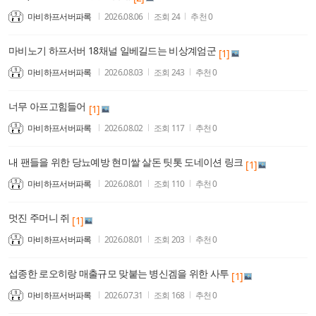
마비하프서버파록
2026.08.06
조회
24
추천
0
마비노기 하프서버 18채널 일베길드는 비상계엄군
[1]
마비하프서버파록
2026.08.03
조회
243
추천
0
너무 아프고힘들어
[1]
마비하프서버파록
2026.08.02
조회
117
추천
0
내 팬들을 위한 당뇨예방 현미쌀 살돈 팃톳 도네이션 링크
[1]
마비하프서버파록
2026.08.01
조회
110
추천
0
멋진 주머니 쥐
[1]
마비하프서버파록
2026.08.01
조회
203
추천
0
섭종한 로오히랑 매출규모 맞붙는 병신겜을 위한 사투
[1]
마비하프서버파록
2026.07.31
조회
168
추천
0