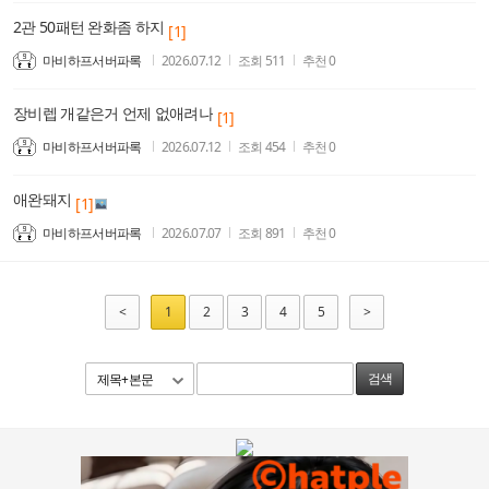
2관 50패턴 완화좀 하지
[1]
마비하프서버파록
2026.07.12
조회
511
추천
0
장비렙 개같은거 언제 없애려나
[1]
마비하프서버파록
2026.07.12
조회
454
추천
0
애완돼지
[1]
마비하프서버파록
2026.07.07
조회
891
추천
0
<
1
2
3
4
5
>
제목+본문
검색