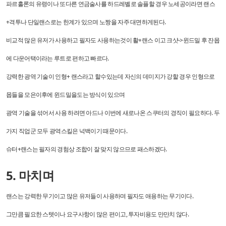
파르홀론의 유령이나 또다른 연금술사를 하드레벨로 솔플할 경우 노세공이라면 랜스
+격투나 단일랜스로는 한계가 있으며 노짱을 자주 대면하게된다.
비교적 많은 유저가 사용하고 필자도 사용하는것이 활+랜스 이고 크샷->윈드밀 후 잔몹
에 다운어택이라는 루트로 편하고 빠르다.
강력한 광역 기술이 인형+ 랜스라고 할수있는데 자신의 데미지가 강할 경우 인형으로
몹들을 모은이후에 윈드밀을도는 방식이 있으며
광역 기술을 섞어서 사용 하려면 아드나 이번에 새로나온 스쿠터의 경직이 필요하다. 두
가지 직업군 모두 광역스킬은 넉백이기 때문이다.
슈터+랜스는 필자의 경험상 조합이 잘 맞지 않으므로 패스하겠다.
5. 마치며
랜스는 강력한 무기이고 많은 유저들이 사용하며 필자도 애용하는 무기이다.
그만큼 필요한 스텟이나 요구사항이 많은 편이고, 투자비용도 만만치 않다.