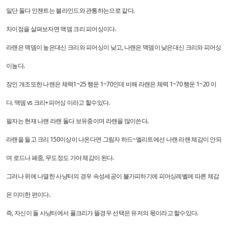
일단 둘다 인챈트는 블라인드와 관통하는으로 같다.
차이점을 살펴보자면 맥뎀 크리 피어싱이다.
라랜은 맥뎀이 높은대신 크리와 피어싱이 낮고, 나랜은 맥뎀이 낮은대신 크리와 피어싱
이높다.
장인 개조또한 나랜은 체력1~25 행운 1~70인데 비해 라랜은 체력 1~70 행운 1~20 이
다. 맥뎀 vs 크리+피어싱 이라고 할수있다.
필자는 현재 나랜 라랜 둘다 보유중이며 라랜을 많이쓴다.
라랜을 들고 크리 150이상이 나온다면 그림자 하드~엘리트에선 나랜 라랜 체감이 안되
며
로드나 페중, 무도정도 가야 체감이 된다.
그러나 위에 나열한 사냥터의 경우 속성세공이 불가피하기에 피어싱레벨에 따른 체감
은 미미한 편이다.
즉, 자신이 돌 사냥터에서 풀크리가 뜰경우 선택은 유저의 몫이라고 할수있다.