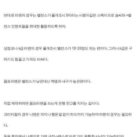
반대로 라랜의 경우는 밸런스가 풀개조시 0이라는 시랭이같은 스펙이므로 솜씨와 +밸
런스 인챈트들을 최대한 활용하도록 하자.
상점표나 x급 라랜의 경우 풀개조시 밸런스가 10~20정도 되는 편이다. 그러나 x급은 구
하기도 힘들고 가격도 비싸다.
몹표라랜은 밸런스가 낮은대신 맥뎀과 내구가 높은편이다.
직접 제작하려면 몹표라랜을 쓰는게 은행 잔고를 지키는 길이다.
크리티컬의 경우 나랜은 의지나 행운질 없이 하드까지 가능하며 라랜의 경우는 필요하
다.
돈을 투자해서 나랜으로 가면 근접->랜스로 바로 가도 원활한 사냥이 가능하지만