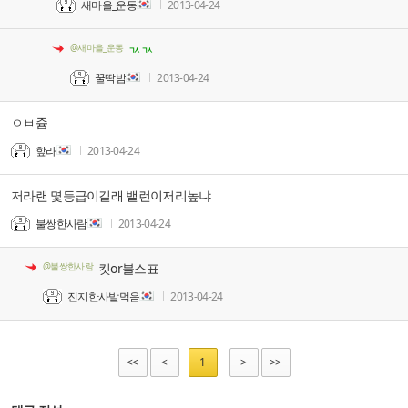
새마을_운동
2013-04-24
@새마을_운동
ㄳㄳ
꿀딱밤
2013-04-24
ㅇㅂ쥼
핲라
2013-04-24
저라랜 몇등급이길래 밸런이저리높냐
불쌍한사람
2013-04-24
@불쌍한사람
킷or블스표
진지한사발먹음
2013-04-24
<<
<
1
>
>>