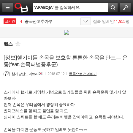
검
'
ARABOJA
'
를 검색하세요.
색
3
서안
4
중국산고추가루
접속 일베인
11,955
명
실시간
5
SK
6
삼성전자
헬스
7
나스미디어
[정보]헬기이들 손목을 보호할 튼튼한 손목을 만드는 운
동(feat.손목터널증후군)
8
SK이노베이션
핼게남신드미트리
2018-07-12
목록으로 건너뛰기
9
SKT
10
SK네트웍스
스게에서 핼게로 개명한 기념으로 일게일들을 위한 손목운동 몇가지 알
아보자
1
19
먼저 손목은 우리몸에서 굉장히 중요하다
벤치프레스를 할 때도 풀업을 할 때도
심지어 스쿼트를 할 때도 우리는 바벨을 잡아야하고, 손목을 써야한다.
손목을 다치면 운동도 못하고 일베도 못한다ㅠㅠ