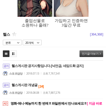
헬스
[
364,368
]
분류
20개씩
인기글 더보기
헬스게시판 공지사항입니다.[닉언급, 네임드화 금지]
공지
스포츠담당
2018.07.13
조회
7,767,341
헬스게시판 개념글
공지
[24]
스포츠담당
2018.08.08
조회
7,887,276
영화·애니·예능까지 한 번에 !! 파일썬에서 만나보세요 !!
[ 지금 바로
AD