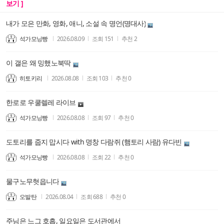
보기 ]
내가 모은 만화, 영화, 애니, 소설 속 명언(명대사)
석가모닝빵
2026.08.09
조회
151
추천
2
이 갤은 왜 밍했노북딱
히토키리
2026.08.08
조회
103
추천
0
한로로 우쿨렐레 라이브
석가모닝빵
2026.08.08
조회
97
추천
0
도토리를 줍지 맙시다 with 명창 다람쥐 (햄토리 사람) 유다빈
석가모닝빵
2026.08.08
조회
22
추천
0
물구노무혓읍니다
오발탄
2026.08.04
조회
688
추천
0
주님은 느그 호흡, 일요일은 도서관에서