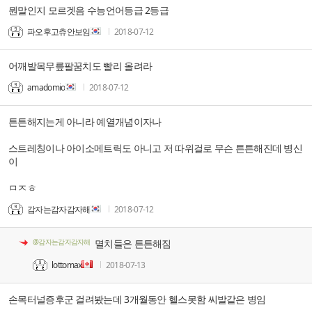
뭔말인지 모르겟음 수능언어등급 2등급
파오후고츄안보임
2018-07-12
어깨발목무릎팔꿈치도 빨리 올려라
amadomio
2018-07-12
튼튼해지는게 아니라 예열개념이자나
스트레칭이나 아이소메트릭도 아니고 저 따위걸로 무슨 튼튼해진데 병신
이
ㅁㅈㅎ
감자는감자감자해
2018-07-12
@감자는감자감자해
멸치들은 튼튼해짐
lottomax
2018-07-13
손목터널증후군 걸려봤는데 3개월동안 헬스못함 씨발같은 병임