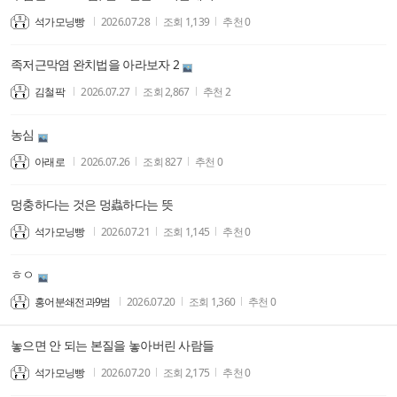
석가모닝빵
2026.07.28
조회
1,139
추천
0
족저근막염 완치법을 아라보자 2
김철팍
2026.07.27
조회
2,867
추천
2
농심
아래로
2026.07.26
조회
827
추천
0
멍충하다는 것은 멍蟲하다는 뜻
석가모닝빵
2026.07.21
조회
1,145
추천
0
ㅎㅇ
홍어분쇄전과9범
2026.07.20
조회
1,360
추천
0
놓으면 안 되는 본질을 놓아버린 사람들
석가모닝빵
2026.07.20
조회
2,175
추천
0