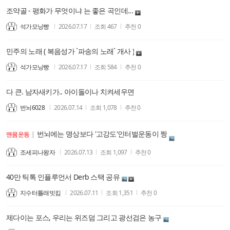
조약골 - 평화가 무엇이냐 는 좋은 곡인데...
석가모닝빵
2026.07.17
조회
467
추천
0
민주의 노래 ( 복음성가 `파송의 노래` 개사 )
석가모닝빵
2026.07.17
조회
584
추천
0
다 큰. 남자새키가.. 아이돌이나 치켜세우면
번뇌6028
2026.07.14
조회
1,078
추천
0
번뇌에는 명상보다 '고강도'인터벌운동이 짱
맨몸운동
|
조세피나왕자
2026.07.13
조회
1,097
추천
0
40만 틱톡 인플루언서 Derb 스택 공유
지수터틀래빗킴
2026.07.11
조회
1,351
추천
0
제다이는 포스, 우리는 위즈덤 그리고 광선검은 농구