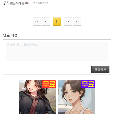
벙신이대중
2018-07-12
<<
<
1
>
>>
댓글 작성
댓글등록