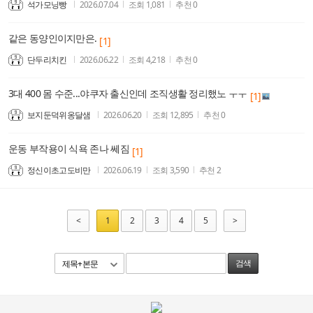
석가모닝빵
2026.07.04
조회
1,081
추천
0
같은 동양인이지만은.
[1]
단두리치킨
2026.06.22
조회
4,218
추천
0
3대 400 몸 수준...야쿠자 출신인데 조직생활 정리했노 ㅜㅜ
[1]
보지둔덕위옹달샘
2026.06.20
조회
12,895
추천
0
운동 부작용이 식욕 존나 쎄짐
[1]
정신이초고도비만
2026.06.19
조회
3,590
추천
2
<
1
2
3
4
5
>
제목+본문
검색