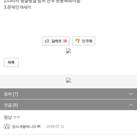
2.따라서 뱅글뱅글 범위 전부 운동해줘야함
3.문재인개새끼
일베로
18
민주화
목록
첨부 [7]
댓글 [6]
영상 ㅇㄷ
정식개봉매니아
2018-07-12