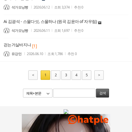
석가모닝빵
2026.06.12
조회
3,374
추천
0
Ai 김광석 - 스물다섯, 스물하나 (원곡 김윤아 of 자우림)
석가모닝빵
2026.06.11
조회
1,697
추천
0
걷는거살바지냐
[1]
유강민
2026.06.10
조회
1,786
추천
0
<
1
2
3
4
5
>
제목+본문
검색