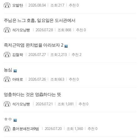
오발탄
2026.08.04
조회
217
추천
0
주님은 느그 호흡, 일요일은 도서관에서
석가모닝빵
2026.07.28
조회
868
추천
0
족저근막염 완치법을 아라보자 2
김철팍
2026.07.27
조회
2,213
추천
2
농심
아래로
2026.07.26
조회
663
추천
0
멍충하다는 것은 멍蟲하다는 뜻
석가모닝빵
2026.07.21
조회
1,081
추천
0
ㅎㅇ
홍어분쇄전과9범
2026.07.20
조회
1,360
추천
0