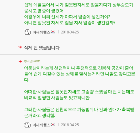
쉽게 예를들어서 니가 잘못된자세로 잠을자다가 상부승모가
뭉치고 염증이 생겼어
이경우에 너의 신체가 아파서 염증이 생긴거야?
아니면 잘못된 자세로 잠을 자서 염증이 생긴걸까?
아재의헬스
2018-04-25
삭제 된 댓글입니다.
@익명24dfff
어운남이라는게 선천적이나 후천적으로 견봉하 공간이 줄어
들어 쉽게 다칠수 있는 상태를 말하는거라면 니말도 맞다고본
다.
어떠한 사람들은 잘못된자세로 고중량 스퀏을 매번 치는데도
비교적 멀쩡한 사람들도 있고하니깐.
그러한 사람들은 선천적으로 가동범위나 건과 인대가 축복받
은거라고 생각함.
아재의헬스
2018-04-25