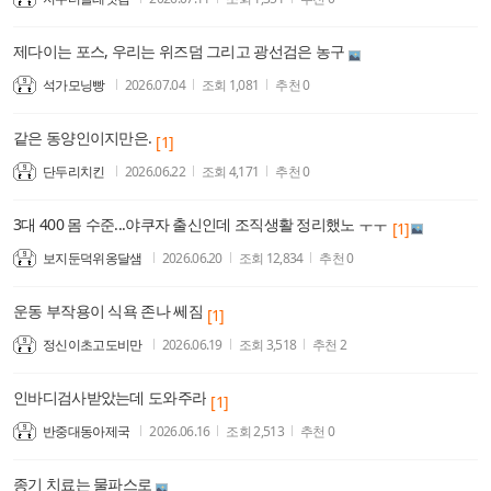
제다이는 포스, 우리는 위즈덤 그리고 광선검은 농구
석가모닝빵
2026.07.04
조회
1,081
추천
0
같은 동양인이지만은.
[1]
단두리치킨
2026.06.22
조회
4,171
추천
0
3대 400 몸 수준...야쿠자 출신인데 조직생활 정리했노 ㅜㅜ
[1]
보지둔덕위옹달샘
2026.06.20
조회
12,834
추천
0
운동 부작용이 식욕 존나 쎄짐
[1]
정신이초고도비만
2026.06.19
조회
3,518
추천
2
인바디검사받았는데 도와주라
[1]
반중대동아제국
2026.06.16
조회
2,513
추천
0
종기 치료는 물파스로