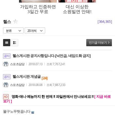
헬스
[
364,365
]
분류
20개씩
인기글 더보기
헬스게시판 공지사항입니다.[닉언급, 네임드화 금지]
공지
스포츠담당
2018.07.13
조회
7,767,241
헬스게시판 개념글
공지
[24]
스포츠담당
2018.08.08
조회
7,887,233
영화·애니·예능까지 한 번에 !! 파일썬에서 만나보세요 !!
[ 지금 바로
AD
보기 ]
물구노무혓읍니다