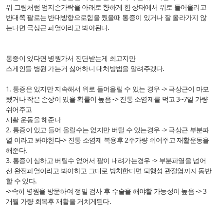
위 그림처럼 엄지손가락을 아래로 향하게 한 상태에서 위로 들어올리고
반대쪽 팔로는 반대방향으로힘을 줬을때 통증이 있거나 잘 올라가지 않
는다면 극상근 파열이라고 봐야된다.
통증이 있다면 병원가서 진단받는게 최고지만
스게인들 병원 가는거 싫어하니 대처방법을 알려주겠다.
1. 통증은 있지만 지속해서 위로 들어올릴 수 있는 경우 -> 극상근이 마모
됐거나 작은 손상이 있을 확률이 높음 -> 진통 소염제를 먹고 3~7일 가량
쉬어주고
재활 운동을 해준다
2. 통증이 있고 들어 올릴수는 없지만 버틸 수 있는경우 -> 극상근 부분파
열 이라고 봐야한다-> 진통 소염제 복용후 2주가량 쉬어주고 재활운동을
해준다.
3. 통증이 심하고 버틸수 없어서 팔이 내려가는경우 -> 부분파열을 넘어
선 완전파열이라고 봐야하고 그대로 방치한다면 퇴행성 관절염까지 동반
할 수 있다.
->속히 병원을 방문하여 정밀 검사 후 수술을 해야할 가능성이 높음 -> 3
개월 가량 회복후 재활을 거치게된다.