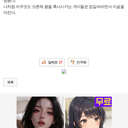
방됐다.
나처럼 아무것도 모른채 몸을 혹사시키는 게이들은 없길바라면서 이글을
마친다.
일베로
17
민주화
목록