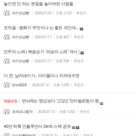
놓으면 안 되는 본질을 놓아버린 사람들
석가모닝빵
2026.07.20
조회
2,102
추천
0
조약골 - 평화가 무엇이냐 는 좋은 곡인데...
석가모닝빵
2026.07.17
조회
467
추천
0
민주의 노래 ( 복음성가 `파송의 노래` 개사 )
석가모닝빵
2026.07.17
조회
539
추천
0
다 큰. 남자새키가.. 아이돌이나 치켜세우면
번뇌6028
2026.07.14
조회
1,078
추천
0
번뇌에는 명상보다 '고강도'인터벌운동이 짱
맨몸운동
|
조세피나왕자
2026.07.13
조회
1,052
추천
0
40만 틱톡 인플루언서 Derb 스택 공유
지수터틀래빗킴
2026.07.11
조회
1,351
추천
0