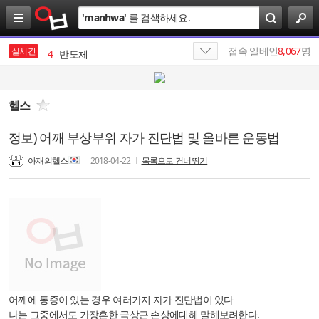
검
'
manhwa
'
를 검색하세요.
색
3
삼성전자
4
반도체
접속 일베인
8,067
명
실시간
5
SK
6
최태원
헬스
7
김종화
정보) 어깨 부상부위 자가 진단법 및 올바른 운동법
8
엔비디아
아재의헬스
2018-04-22
목록으로 건너뛰기
9
HBM
10
SKT
1
19
어깨에 통증이 있는 경우 여러가지 자가 진단법이 있다
나는 그중에서도 가장흔한 극상근 손상에대해 말해보려한다.