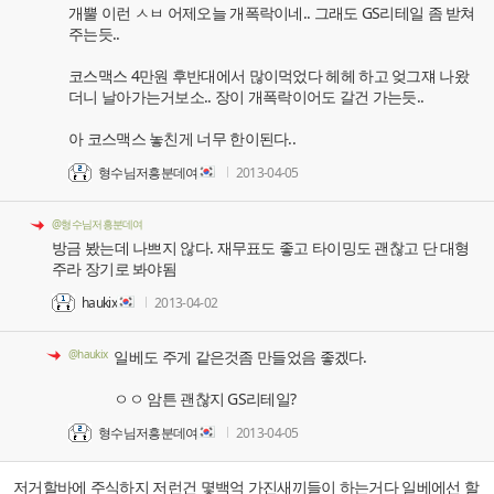
개뿔 이런 ㅅㅂ 어제오늘 개폭락이네.. 그래도 GS리테일 좀 받쳐
주는듯..
코스맥스 4만원 후반대에서 많이먹었다 헤헤 하고 엊그쟤 나왔
더니 날아가는거보소.. 장이 개폭락이어도 갈건 가는듯..
아 코스맥스 놓친게 너무 한이된다..
형수님저흥분데여
2013-04-05
@형수님저흥분데여
방금 봤는데 나쁘지 않다. 재무표도 좋고 타이밍도 괜찮고 단 대형
주라 장기로 봐야됨
haukix
2013-04-02
@haukix
일베도 주게 같은것좀 만들었음 좋겠다.
ㅇㅇ 암튼 괜찮지 GS리테일?
형수님저흥분데여
2013-04-05
저거할바에 주식하지 저런건 몇백억 가진새끼들이 하는거다 일베에선 할