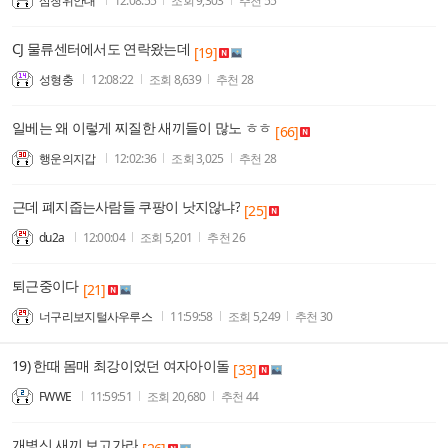
삼청위안대
12:08:55
조회
9,303
추천
55
CJ 물류센터에서도 연락왔는데
[19]
성형충
12:08:22
조회
8,639
추천
28
일베는 왜 이렇게 찌질한 새끼들이 많노 ㅎㅎ
[66]
행운의지갑
12:02:36
조회
3,025
추천
28
근데 폐지줍는사람들 쿠팡이 낫지않냐?
[25]
du2a
12:00:04
조회
5,201
추천
26
퇴근중이다
[21]
너구리보지털사우루스
11:59:58
조회
5,249
추천
30
19) 한때 몸매 최강이었던 여자아이돌
[33]
FWWE
11:59:51
조회
20,680
추천
44
개병신 새끼 보고가라