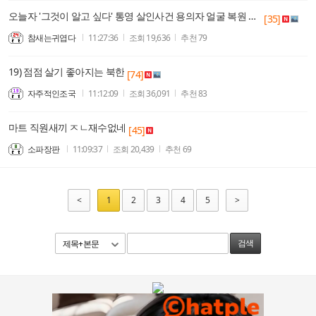
오늘자 '그것이 알고 싶다' 통영 살인사건 용의자 얼굴 복원 및 특징
[35]
참새는귀엽다
11:27:36
조회
19,636
추천
79
19) 점점 살기 좋아지는 북한
[74]
자주적인조국
11:12:09
조회
36,091
추천
83
마트 직원새끼 ㅈㄴ재수없네
[45]
소파장판
11:09:37
조회
20,439
추천
69
<
1
2
3
4
5
>
제목+본문
검색