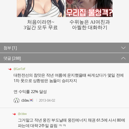
첨부 [1]
댓글 [288]
@GanTalf
대한전선의 참맛은 작년 여름에 운지했을떄 싸게샀다가 몇일 전에
1차 풋으로 상환받은 놈들이 승리자지
연 수익률 22% 달성
cbbw
2013-04-02
@cbbw
그거말고 작년 웅진 부도날때 웅진에너지 채권 61.5에 사서 80에
파는데 대략 2주일 걸림 ㅋㅋ