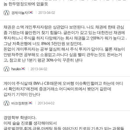
놈 한두명정도밖에 없을듯
경제야놀자!
2013-04-02
채권은 소액 개인투자자랑은 상관없다 보면된다. 나도 채권에 한때 관심
좀 가졌는데 쓸만한거 찾기 힘들다. 글쓴이가 갖고 있는 대한전선 채권에
투자하느니 주식을 하지 다망해가는 회사 채권들고 연8%가 뭐가 높다고 .
그냥 저축은행에 너도 8%에 5천만원 보장인데.
돈없이 개미투자자는 공부 열심히 해서 주식 투자가 답이다. 물론 재능이
안받쳐주면 공부해도 소용없고.아니다 싶음 빨리 관두는것도 돈버는거
고, 참고로 난 1분기 평균 30%수익 꾸준히 낸다
haukix
2013-04-02
게이야 주식살 때 BW나 CB 때문에 오버행 이슈확인할려고 하는데 어디
서 확인하지? 예전에 증권거래소 어디싸이트에서 봣던거 같은데
갑자기 기억이 안난다
바크정희맨
2013-04-02
경영학부 학생이다.
이제 슬슬 진로를 생각해야되서
글로벌경영,회계,금융,마케팅 등등 여러가지 진로의 기초가 되는 과목들