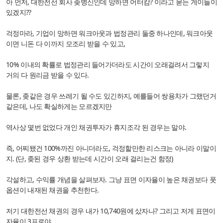
아 먼저, 대한전선 회사 좆병신인데 망하면 어터캄? 이라고 묻는 게이들이
있겠지??
걱정마라, 기업이 망하면 워크아웃과 법정관리 둘중 하나인데, 워크아웃
이면 니돈 다 이까지 모조리 받을 수 있고,
10% 이내의 확률로 법정관리 들어가더라도 시간이 오래걸려서 그렇지
거의 다 원리금 받을 수 있다.
물론, 좆같은 경우 쓰레기 될 수도 있긴하지, 예를들어 쌍용차가 그랬던거
같은데, 나도 확실하게는 모르겠지만
역사상 몇번 없었다 개인 채권투자가 휴지조각 된 경우는 말야.
즉, 어찌됐건 100%까진 아니더라도, 걱정할만한 리스크는 아니라 이말이
지. (단, 좆된 경우 상환 받는데 시간이 오래 걸리는건 함정)
각설하고, 수익률 개념을 살펴보자. 그냥 표면 이자율이 높은 채권보다 풋
옵션이 내재된 채권을 추천한다.
저기 대한전선 채권의 경우 내가 10,740원에 샀자나? 그리고 저게 표면이
자율이 3프로야.