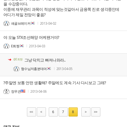
을 수강중이다.
이중에 재무관리 과목이 적성에 맞는것같아서 금융쪽 진로 생각중인데
어디가 제일 전망이 좋음?
쇄골브레이커
2013-04-02
야 오늘 STX조선해양 어케됀거야?
E회쨩
2013-04-03
@E회쨩
그냥 닥치고 빠져나와라..
형수님저흥분데여
2013-04-05
?주말엔 보통 언떤 생활해? 주말에도 계속 기사 다시보고 그래?
정무관
2013-04-06
<<
<
6
7
8
>
>>
댓글 작성