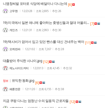
니앰창씨발 포터로 식당에 배달이나 다니는데
[6]
고무현
12:23:28
조회
2,695
추천
26
19) 미국에서 일본 애니메 좋아하는 좆병신들과 절대 어울리지 마라
[7]
게인즈
12:21:31
조회
2,993
추천
30
19) 택시비가 없어서 입고 있던 빤스를 대신 건네주는 백마
[11]
오케란파
12:21:02
조회
7,267
추천
28
대출받아 주식한 사나이.jpg
[12]
제노사이드커터
12:20:13
조회
4,145
추천
32
유익한 동화.jpg
정보
|
[6]
패륜전문
12:11:20
조회
6,155
추천
38
지금 쿠팡 다니는 엄청난 수의 일용직 근로자들
[12]