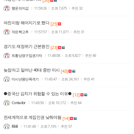
[26]
행운의지갑
11:59:26
조회
7,675
추천
32
여친이랑 헤어지기로 했다
[25]
작은핵고추
11:57:57
조회
11,071
추천
31
경기도 재정위기 근본원인
[23]
트황상영구집권가자
11:48:08
조회
9,827
추천
46
늦잠자고 일어난 40대 중반 미시
[43]
미시년융단폭격기
11:45:47
조회
24,161
추천
41
●중국산 김치가 위험할 수 있는 이유●
[12]
Contador
11:43:50
조회
10,172
추천
64
전세계적으로 계집인권 낮춰야됨
[14]
lllililil
11:41:40
조회
7,195
추천
57