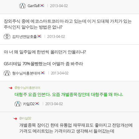
GanTalf
2013-04-02
장외주식 중에 에코스마트코리아 라고 있는데 이거 도대체 가치가 있는
주식인지 알수있는 방법은 없냐?
김치년면담호출
2013-04-02
야 너 왜 일주일에 한번씩 올리던거 안올리냐?
GS리테일 70%몰빵했는데 어떨까 좀 봐주라
형수님저흥분데여
2013-04-02
@형수님저흥분데여
대형주 요즘 안본다. 요즘 개별종목장인데 대형주를 왜 하냐.
카일D2
2013-04-02
@카일D2
개별종목 장이긴 한데 유통업 재무재표도 좋아지고 전망개선에
가격도 메리트있는 가격이라고 생각해서 들어갔는데