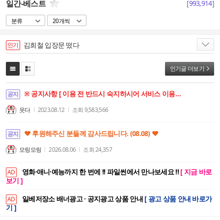
일간-베스트
[
993,914
]
분류
20개씩
김희철 입장문 떴다
인기
인기글 더보기
※ 공지사항 [ 이용 전 반드시 숙지하시어 서비스 이용에 차질이 없으시기 바랍니다. ]
공지
읏다
2023.08.12
조회
9,583,566
❤️ 후원해주신 분들께 감사드립니다. (08.08) ❤️
공지
모링모링
2026.08.06
조회
24,357
영화·애니·예능까지 한 번에 !! 파일썬에서 만나보세요 !!
[ 지금 바로
AD
보기 ]
일베저장소 배너광고 · 공지광고 상품 안내
[ 광고 상품 안내 바로가
AD
기 ]