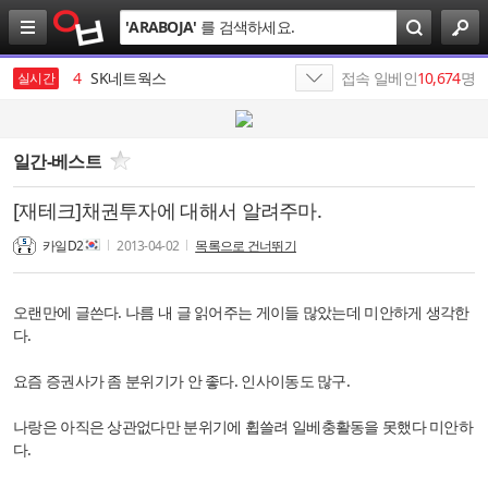
검
'
ARABOJA
'
를 검색하세요.
색
3
SK
4
SK네트웍스
접속 일베인
10,674
명
실시간
5
가나쓰
6
나스미디어
일간-베스트
7
인크로스
[재테크]채권투자에 대해서 알려주마.
8
미시년융단폭격기
카일D2
2013-04-02
목록으로 건너뛰기
9
SK이노베이션
오랜만에 글쓴다. 나름 내 글 읽어주는 게이들 많았는데 미안하게 생각한
10
김종화
다.
1
19
요즘 증권사가 좀 분위기가 안 좋다. 인사이동도 많구.
나랑은 아직은 상관없다만 분위기에 휩쓸려 일베충활동을 못했다 미안하
다.