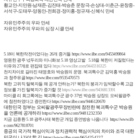
황교안
-
지만원
-
남재준
-
김진태
-
박승춘 문창극
-
손상대
-
이춘근
-
윤창중
-
서석구
-
도태우
-
양동안
-
전희경
-
정미홍
-
정규재
-
신혜식 만세
자유민주주의 우파 만세
자유민주주의 우파의 심장 시클 만세
5.18
이 북한작전이었다는
26
개 증거들
https://www.ilbe.com/9453499864
영원한 광주 넋두리와 미니화보
5.18
영상고발
5.18
을 북한이 저질렀다는
이유와
27
개로 편집돼 있다
https://www.ilbe.com/9443316325
천지차이로 갈라진 태영호와 박승원의 운명
.
북괴특수군 김덕홍 박승원
과 청주유골
https://www.ilbe.com/9535470573
북한 고위직 탈북자들 왜 공개 안하는가
?
북한의 붕괴가 임박할수록 고급
정보를 가진 탈북자가 증가할 것
https://www.ilbe.com/9436813391
마이클 리 회고록에는 북괴특수군 광수
37
번 박승원 상장도 오씨팔광주
에 참전하였다고 증언한다
https://www.ilbe.com/9446120670
대한민국 정부는 오씨팔광주무장반란에 참전한 북괴특수군 박승원
을 언론에 공개하라
https://www.ilbe.com/9481232350
지금 김종환
5.18
광주사태 북한군 개입 증언방송 나옵니다
https://www.ilb
e.com/9627818701
중공의 국가적 핵심이익과 정치권력적 핵심이익의 차이와 조국 대한
민국이 나가야 할 길
https://www.ilbe.com/9654254227