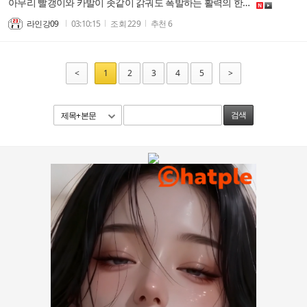
아무리 빨갱이와 카발이 좃같이 갉궈도 폭발하는 활력의 한국을 막을수는 없다!
라인강09
03:10:15
조회
229
추천
6
<
1
2
3
4
5
>
제목+본문
검색