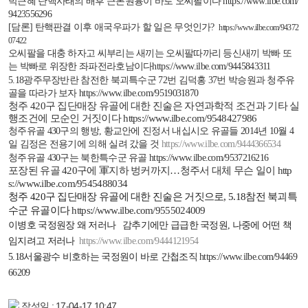
박근혜 탄핵사태의 배후 근본원흉이 바로 오씨팔이다
https://www.ilbe.com/
9423556296
[
담론
]
탄핵판결 이후 애국우파가 할 일은 무엇인가
?
https://www.ilbe.com/94372
07422
오씨팔을 대충 하자고 씨부리는 새끼는 오씨팔따까리 등신새끼 박빠 또
는 박빠로 위장한 좌파전라호남이다
https://www.ilbe.com/9445843311
5.18
광주무장반란 참전한 북괴특수군
72
번 김덕홍
37
번 박승원과 청주유
골을 따라가 보자
https://www.ilbe.com/9519031870
청주
420
구
집단매장 유골에 대한 진술은 자연과학적 조건과 기타 실
행조건에
모순인 거짓이다
https://www.ilbe.com/9548427986
청주유골
430
구의 행방
,
황교안에 진정서 내십시오 유골들
2014
년
10
월
4
일 김정은 전용기에 의해 실려 갔을 것
https://www.ilbe.com/9444366534
청주유골
430
구는 북한특수군 유골
https://www.ilbe.com/9537216216
포장된 유골
420
구에 軍지하 벙커까지
…
청주서 대체 무슨 일이
http
s://www.ilbe.com/9545488034
청주
420
구 집단매장 유골에 대한 진술은 거짓으로
, 5.18
참전 북괴특
수군 유골이다
https://www.ilbe.com/9555024009
이병호 국정원장 왜 저러나
감추기에만 급급한 국정원
,
나중에 어떤 책
임지려고 저러나
https://www.ilbe.com/9444121954
5.18
서울광수 비호하는 국정원이 바로 간첩조직
https://www.ilbe.com/94469
66209
작성일 : 17-04-17 10:47