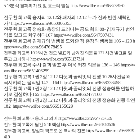
5.18
분석 결과의 개요 및 호소의 말씀
https://www.ilbe.com/9653753960
전두환
회고록
승자의
12.12
와
패자의
12.12
누가
진짜
반란
세력인
가
?
https://www.ilbe.com/9650806353
전두환 회고록 정승화 총장의 드러나는 공모 혐의
88
-
김재규가 범인
임을 알고도 함구하다
107
https://www.ilbe.com/9647507431
전두환 회고록 김재규의 범행을 도와준 정 총장의 행동들
106 – 120
h
ttps://www.ilbe.com/9647678495
전두환
회고록
10.26
사건 전모 발표와 남겨진 의문들
121
사건 발표를 앞
두고 고뇌하다
https://www.ilbe.com/9651137314
전두환
회고록 수사 결과 발표 후 더욱 커진 의문들
136 – 146
https://w
ww.ilbe.com/9651406259
전두환
회고록
1
권
2
장
12.12
다윗과
골리앗의 전쟁
10.26
사건을 왜
곡시키려는 움직임
147 – 164
https://www.ilbe.com/9658333458
전두환
회고록
1
권
2
장
12.12
다윗과 골리앗의 전쟁 정승화를 연행하
기로 결심하다
165
https://www.ilbe.com/9662477160
전두환 회고력
1
권
2
장
12.12
다윗과 골리앗의 전쟁
정승화 연행 작전
182
https://www.ilbe.com/9665155029
전두환 회고록 내용과 그 의미
https://www.ilbe.com/9647737539
전두환 회고록에 담긴
5.18
핵심
https://www.ilbe.com/9651053536
전두환 회고록
,
양심과 팩트로 쓴 역사의 진본
https://www.ilbe.com/9665529
419