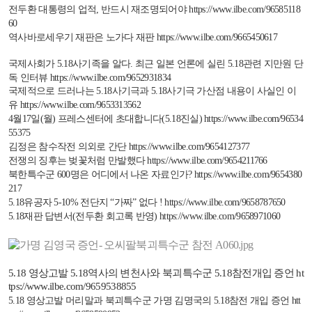
전두환 대통령의 업적
,
반드시 재조명되어야
https://www.ilbe.com/96585118
60
역사바로세우기 재판은 노가다 재판
https://www.ilbe.com/9665450617
국제사회가
5.18
사기족을 알다
.
최근 일본 언론에 실린
5.18
관련 지만원 단
독 인터뷰
https://www.ilbe.com/9652931834
국제적으로 드러나는
5.18
사기극과
5.18
사기극 가산점 내용이 사실인 이
유
https://www.ilbe.com/9653313562
4
월
17
일
(
월
)
프레스센터에 초대합니다
(5.18
진실
)
https://www.ilbe.com/96534
55375
김정은 참수작전 의외로 간단
https://www.ilbe.com/9654127377
전쟁의 징후는 벚꽃처럼 만발했다
https://www.ilbe.com/9654211766
북한특수군
600
명은 어디에서 나온 자료인가
?
https://www.ilbe.com/9654380
217
5.18
유공자
5-10%
전단지 “가짜” 없다
!
https://www.ilbe.com/9658787650
5.18
재판 답변서
(
전두환 회고록 반영
)
https://www.ilbe.com/9658971060
5.18
영상고발
5.18
역사의 변천사와 북괴특수군
5.18
참전개입 증언
ht
tps://www.ilbe.com/9659538855
5.18
영상고발 머리말과 북괴특수군 가명 김명국의
5.18
참전 개입 증언
htt