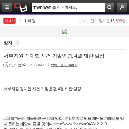
검
'
manhwa
'
를 검색하세요.
색
3
야동
4
최태원
접속 일베인
13,806
명
실시간
5
반도체
6
SK
정치
7
삼성전자
서부지원 정대협 사건 기일변경, 4월 재판 일정
8
올리브영
남바람
2017-04-18
목록으로 건너뛰기
9
SK네트웍스
10
에스케이
서부지원 정대협 사건 기일변경, 4월 재판 일정
1
살라박살라
5.18
북한군에 침묵하면 곧 나라 망합니다
.
호미로 막을 재난을 가래로도 막
https://www.ilbe.com/9433121213
지 못하는 재앙이 곧 올 것이다