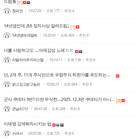
드럼통
[1]
참피언
10:27:43
조회
177
추천
4
14년생인데 초6 정치사상 알려드림;;
[1]
14년생애국일베
10:20:41
조회
409
추천
4
너를 사랑하고도 ㅡ아재감성 노래 ㄷㄷ
리탈리아푸자피스털
10:14:11
조회
138
추천
4
단, 2개 주, 11개 주식만으로 우량주의 하한가를 유도하는 한국놈
맑고깊고밝고높은
10:06:27
조회
684
추천
6
군사 쿠데타 3번? 이런 무식한....2025. 12.3은 쿠데타가 아니었다....
[8]
연날리기1
09:41:38
조회
288
추천
8
이재명 강제퇴직시키는 법
사과사
09:35:08
조회
725
추천
6