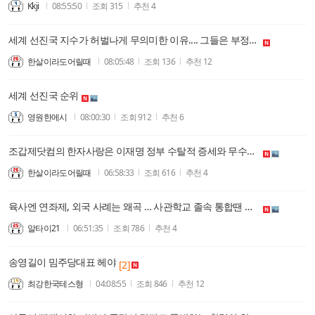
Kkji
08:55:50
조회
315
추천
4
세계 선진국 지수가 허벌나게 무의미한 이유.... 그들은 부정선거를 모르고, 동학신앙 기초로 꼴리면 다 해체한다는 사실을 모른다. (백인보수 증오가 만든 아시아 관점)
한살이라도어릴때
08:05:48
조회
136
추천
12
세계 선진국 순위
영원한메시
08:00:30
조회
912
추천
6
조갑제닷컴의 한자사랑은 이재명 정부 수탈적 증세와 무수한 유공자 만들기, 그리고 이런 형태의 유교질서의 오점 잡는 부정선거 피해 주장의 외면으로 이어진다.
한살이라도어릴때
06:58:33
조회
616
추천
4
육사엔 연좌제, 외국 사례는 왜곡 … 사관학교 졸속 통합땐 베네수엘라보다 더한 후과
알타이21
06:51:35
조회
786
추천
4
송영길이 밈주당대표 헤야
[2]
최강한국테스형
04:08:55
조회
846
추천
12