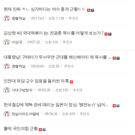
현재 진짜 ㅈㄴ 심각하다는 여수 충격 근황ㄷㄷ
종빨척살
09:17:43
조회
1,139
추천
6
김상현 씨( 국대떡볶이 )는 전광훈 목사를 어떻게 보는가 ?
이상국
09:07:32
조회
316
추천
6
대통령님! 구테타가 무서우면 군대를 해산해야지 왜 육사를 가지고 거시기하세요?
종빨척살
09:06:46
조회
85
추천
6
인천대 유담 교수 임용을 둘러싼 의혹
서대구방랑자
09:03:30
조회
350
추천
8
한국철강에 50% 관세 때리는 일본이 정상. '땡전뉴스' 넘어서 "땡 당파싸움뉴스"하고 아무것도 안하는 한국지배층이 비정상
한살이라도어릴때
08:56:26
조회
439
추천
6
틀딱 국민의힘 근황