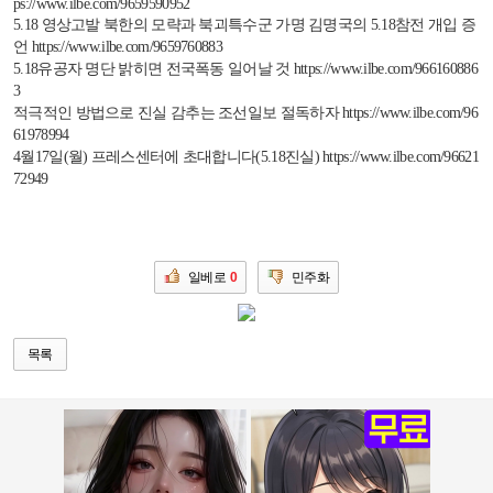
ps://www.ilbe.com/9659590952
5.18
영상고발 북한의 모략과 북괴특수군 가명 김명국의
5.18
참전 개입 증
언
https://www.ilbe.com/9659760883
5.18
유공자 명단 밝히면 전국폭동 일어날 것
https://www.ilbe.com/966160886
3
적극적인 방법으로 진실 감추는 조선일보 절독하자
https://www.ilbe.com/96
61978994
4
월
17
일
(
월
)
프레스센터에 초대합니다
(5.18
진실
)
https://www.ilbe.com/96621
72949
일베로
0
민주화
목록