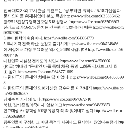
전국대학가와 고시촌을 뒤흔드는
"
공부하면 뭐하냐
" 5.18
가산점과
문재인아들 황제취업에 분노 폭발
https://www.ilbe.com/9635335462
광주
5.18
진상규명국민모임
5.18
성명서
https://www.ilbe.com/9635693603
전라도 표가
96-97%
뭉치는
건
북한식
5
호담당제
때문
https://www.ilbe.com/
9636767679
5.18
이 탄핵의 원흉이다
.
https://www.ilbe.com/9643934779
5.18
사기극 전국 확산
,
눈감고 줄기차게
https://www.ilbe.com/9647248456
이 세상에서 가장 부끄러운 역사는
5
⋅
18
역사입니다
!
https://www.ilbe.com/96
48044416
대한민국 사실상 전라도의 식민지
https://www.ilbe.com/9648509696
(
펌글)
하태경 "
문재인
아들
특혜
채용
증명"...
최종
감사보고서
최
초
공개
https://www.ilbe.com/9648771669
대한민국의 문제인 치매는 답이 없다
https://www.ilbe.com/964858599
3
대한민국의 문제인
5.18
가산점 금수저를 아작내자
https://www.ilbe.co
m/9648636307
남재준 이기게 돼 있다
https://www.ilbe.com/9648672710
북한
, ‘
남재준 찢어죽이자
’
암살 예고
https://www.ilbe.com/9648833853
연고대생
A+
장학생
600
명 유공자 꼭 꼭 찾아내고 싶다
https://www.ilbe.co
m/9650926034
광주인들이 구성한 그 어떤 목적의 시위대도 존재하지 않았다는 증거
http
s://www.ilbe.com/9653898719