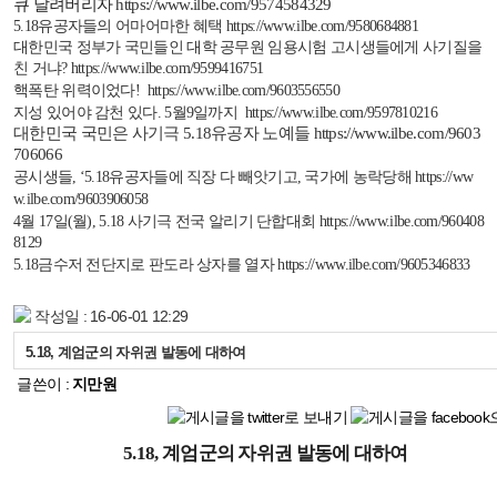
큐 날려버리자
https://www.ilbe.com/9574584329
5.18
유공자들의 어마어마한
혜택
https://www.ilbe.com/9580684881
대한민국
정부가
국민들인
대학
공무원
임용시험
고시생들에게
사기질을
친
거냐
?
https://www.ilbe.com/9599416751
핵폭탄 위력이었다
!
https://www.ilbe.com/9603556550
지성 있어야 감천 있다
. 5
월
9
일까지
https://www.ilbe.com/9597810216
대한민국 국민은 사기극
5.18
유공자 노예들
https://www.ilbe.com/9603
706066
공시생들
,
‘
5.18
유공자들에 직장 다 빼앗기고
,
국가에 농락당해
https://ww
w.ilbe.com/9603906058
4
월
17
일
(
월
), 5.18
사기극 전국 알리기 단합대회
https://www.ilbe.com/960408
8129
5.18
금수저 전단지로 판도라 상자를 열자
https://www.ilbe.com/9605346833
작성일 : 16-06-01 12:29
5.18, 계엄군의 자위권 발동에 대하여
글쓴이 :
지만원
5.18, 계엄군의 자위권 발동에 대하여