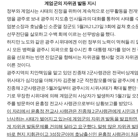
계엄군의 자위권 발동 지시
정부와 계엄사는 사태의 진정을 위하여 계속적으로 선무활동을 전개했다
명을 광주로 보내 광주의 지도층 인사들과의 대화를 통하여 사태를 
엄분소장과 호남출신 소준열 장군도 5월20,21,23일 3회에 걸쳐 호소
선무전단을 살포하고 수백 회에 이르는 선무방송을 했다.
하지만 노도와 같은 광주 시위대에겐 이런 정부의 노력이 먹혀들 리 없
시 모든 병력을 광주시 외곽으로 철수시킨 후 대통령 재가를 얻어 전
음을 선포하는 반면 진압군을 향해서는 자위권을 행사할 것과 자위
이른 것이다.
광주지역의 치안책임을 맡고 있던 진종채 2군사령관은 전국비상계엄
위사태가 심각성을 더해가자 김준봉 2군 작전참모를 매일 광주시에 
진종채 2군사령관은 5월20일부터 광주시의 시위사태가 확대될 뿐만
기로 무장한 시위대에 의해 계엄군의 사상자가 발생하자 5월21일 
주를 방문하여 윤흥정 전교사 사령관으로부터 상황보고를 받았다.
이 자리에서 윤흥정 전교사 사령관은 진종채 2군사령관에게 시민과 
난사하는 사태가 벌어지고 있는데 계엄군의 자위권 발동을 발표하면
게 자위권 발동문제를 건의해 달라고 요구했다. 말썽 많은 자위권 발
바로 현지 지휘관이고 3성장군아며 호남출신인 윤흥정 사령관이 처음