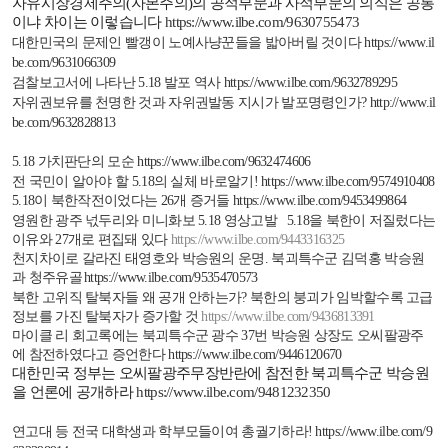
자유시장경제주의
(
자본주의
)
의 공적부문과 사적부문의 의식은 공통
이냐 차이는 이렇습니다
https://www.ilbe.com/9630755473
대한민국의 문제인 빨갱이 노예사냥꾼들을 밟아버릴 것이다
https://www.il
be.com/9631066309
검찰보고서에 나타난
5.18
발포 역사
https://www.ilbe.com/9632789295
자위권보유를 천명한 것과 자위권발동 지시가 발포명령인가
?
http://www.il
be.com/9632828813
5.18
가치판단의 모순
https://www.ilbe.com/9632474606
전 국민이 알아야 할
5.18
의 실체 바로알기
!
https://www.ilbe.com/9574910408
5.18
이 북한작전이었다는
26
개 증거들
https://www.ilbe.com/9453499864
영원한 광주 넋두리와 미니화보
5.18
영상고발
5.18
을 북한이 저질렀다는
이유와
27
개로 편집돼 있다
https://www.ilbe.com/9443316325
천지차이로 갈라진 태영호와 박승원의 운명
.
북괴특수군 김덕홍 박승원
과 청주유골
https://www.ilbe.com/9535470573
북한 고위직 탈북자들 왜 공개 안하는가
?
북한의 붕괴가 임박할수록 고급
정보를 가진 탈북자가 증가할 것
https://www.ilbe.com/9436813391
마이클 리 회고록에는 북괴특수군 광수
37
번 박승원 상장도 오씨팔광주
에 참전하였다고 증언한다
https://www.ilbe.com/9446120670
대한민국 정부는 오씨팔광주무장반란에 참전한 북괴특수군 박승원
을 언론에 공개하라
https://www.ilbe.com/9481232350
연고대 등 전국 대학생과 학부모들이여 총궐기하라
!
https://www.ilbe.com/9