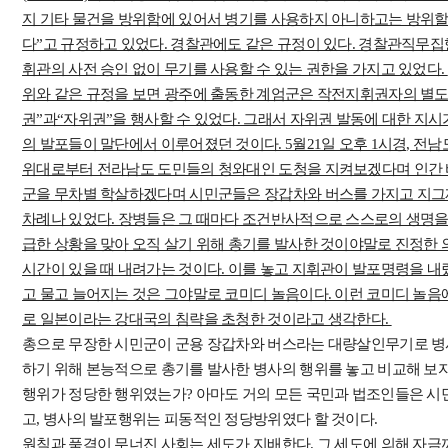
지 기타 물건을 방위함에 있어서 병기를 사용하지 아니하고는 방위할 
다”고 규정하고 있었다. 경찰관에도 같은 규정이 있다. 경찰관직무집행
휘관의 사전 승인 없이 무기를 사용할 수 있는 권한을 가지고 있었다.
위와 같은 규정을 보면 광주에 출동한 계엄군은 작전지휘권자의 별
권”과“자위권”을 행사할 수 있었다. 그래서 자위권 발동에 대한 지시
의 발포들이 말단에서 이루어졌던 것이다. 5월21일 오후 1시경, 전남
위대로부터 전라남도 도민들의 청와대인 도청을 지켜보겠다며 인간 
군을 무차별 학살하겠다며 시민군들은 장갑차와 버스를 가지고 지그재
차례나 있었다. 장병들은 그 때마다 조건반사적으로 스스로의 생명을 지
급한 상황을 맞아 오직 살기 위해 총기를 발사한 것이야말로 진정한 
시간이 있을 때 내려가는 것이다. 이를 놓고 지휘관이 발포명령을 내
고 물고 늘어지는 것은 그야말로 코미디 놀음이다. 이런 코미디 놀음
로 일본이라는 강대국의 침략을 초청한 것이라고 생각한다.
총으로 무장한 시민군이 군용 장갑차와 버스라는 대량살인무기로 병
하기 위해 본능적으로 총기를 발사한 병사의 행위를 놓고 비교해 보자
행위가 정당한 행위였는가? 아마도 거의 모든 국민과 법조인들은 
고, 병사의 발포행위는 피동적인 정당방위였다 할 것이다.
원칙과 품격이 무너진 사회는 세도가 지배한다. 그 세도에 의해 자