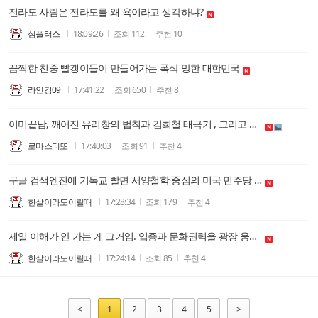
전라도 사람은 전라도를 왜 욕이라고 생각하냐?
심플러스
18:09:26
조회
112
추천
10
끔찍한 친중 빨갱이들이 만들어가는 폭삭 망한 대한민국
라인강09
17:41:22
조회
650
추천
8
이미끝남, 깨어진 유리창의 법칙과 김희철 태극기 , 그리고 암세포.....
로마스터또
17:40:03
조회
91
추천
4
구글 검색엔진에 기독교 빨면 서양철학 중심의 미국 민주당 옹호 바로 나온다. 그런데, 80대 동학노인의 속임수는 아나? 헬라인본주의가 동학이라고 퉁치는게 김영삼 때
한살이라도어릴때
17:28:34
조회
179
추천
4
제일 이해가 안 가는 게 그거임. 입증과 문화권력을 광장 웅변대회로 퉁치는게 말이 되는 일인가? 자유당 때를 그리워하는 팔십대 노인의 정신승리의 무한반복
한살이라도어릴때
17:24:14
조회
85
추천
4
<
1
2
3
4
5
>