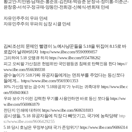
황교안
-
지만원
-
남재준
-
홍준표
-
김진태
-
박승춘 문창극
-
정미홍
-
이춘근
-
윤창중
-
서석구
-
정규재
-
양동안
-
전희경
-
신혜식
-
변희재 만세
자유민주주의 우파 만세
자유민주주의 우파의 심장 시클 만세
김씨조선의 문제인 빨갱이 노예사냥꾼들을
5.18
을 뒤집어
8.15
로 바
로잡아 날려버리자
https://www.ilbe.com/9590999857
그리하여
5.18
오땡큐 하자
https://www.ilbe.com/9554706262
피고 오씨팔 가산점은 헌법위반 국민평등권 침해로 탄핵인용 한다
https://
www.ilbe.com/9566388338
광수놀이가
518
가짜 유공자들에게는 면죄부를 주었다는 등신쪼다
들에게
...
https://www.ilbe.com/9569301353
10%
가산점 받는 금수저 ‘
5.18
유공자’가 누리는 귀족대우
https://www.ilbe.c
om/9569410663
우파 보수가 이런 강력한 무기를 사용안하면 바로 등신 쪼다들
https://ww
w.ilbe.com/9569861879
전단지 인쇄에 대하여
https://www.ilbe.com/9606318183
공시생들
, '5.18
유공자들에 직장 다 빼앗기고
,
국가에 농락당해
'
http
s://www.ilbe.com/9606429255
5.18
당시 호남은 무정부상태 국가 존망위기
!
https://www.ilbe.com/96066314