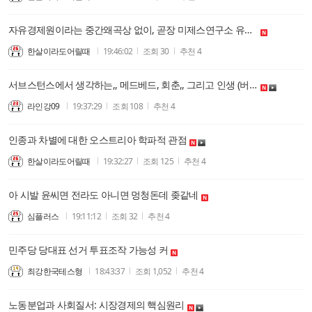
자유경제원이라는 중간왜곡상 없이, 곧장 미제스연구소 유튜브 보니 참 좋다. 경제에 관한 서양철학요소를 군사정권은 유교, 지난 30년은 동학으로 왜곡!
한살이라도어릴때
19:46:02
조회
30
추천
4
서브스턴스에서 생각하는,, 메드베드, 회춘,, 그리고 인생 (버전 1.5)
라인강09
19:37:29
조회
108
추천
4
인종과 차별에 대한 오스트리아 학파적 관점
한살이라도어릴때
19:32:27
조회
125
추천
4
아 시발 윤씨면 전라도 아니면 멍청돈데 좆같네
심플러스
19:11:12
조회
32
추천
4
민주당 당대표 선거 투표조작 가능성 커
최강한국테스형
18:43:37
조회
1,052
추천
4
노동분업과 사회질서: 시장경제의 핵심원리