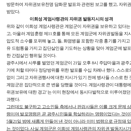
방문하여 자위권보유천명 담화문 발표와 관련된 보고를 했고, 자위권
받았다.
이희성 계엄사령관의 자위권 발동지시의 성격
위와 같이 이희성 계엄사령관은 계엄군이 자위권을 보유하고 있다는
고, 아울러 계엄훈령 제11호를 통해 모든 계엄군에 자위권발동을 지
압도적 소수를 포위해 놓고, 돌, 화염병을 포함한 각종 흉기를 가지고
유 드럼통을 가지고 집단살인을 기도하는 상황을 맞아 계엄군에 발포
한 간접살인 행위일 것이다.
광주시에서 사투를 벌였던 계엄군이 21일 오후 8시 주답마을과 광주
기에 처할 따마다 정당방위를 위한 발포를 수십 차례나 했다. 스스로
없이 그리고 자위권행사에 대한 지시가 있기 전에 병사들 스스로 한 
계엄군은 집단적으로 큰 변을 당했을 것이다. 계엄사령관이 대통령에
위권보유에 대한 경고’는 이미 현장에서 동시다발적으로 이루어졌던
과했다.
그런데도 불구하고 고소인들 측에서나 판검사들은 이를 크게 문제 삼
령이며 발포명령은 곧 광주시민들을 학살하라는 명령이었다는 것이
5월21일 밤에 새롭게 만들어 낸 것이 아니라 이미 법령으로 규정돼
는 것이었다. 사실 계엄군은 이희성 계엄사령관의 자위권 발동지시가