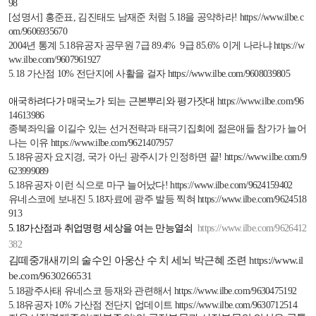
98
[
성명서
]
홍준표
,
김진태도 남재준 처럼
5.18
을 공약하라
!
https://www.ilbe.c
om/9606935670
2004
년 통계
5.18
유공자 공무원
7
급
89.4% 9
급
85.6%
이게 나라냐
https://w
ww.ilbe.com/9607961927
5.18
가산점
10%
전단지에 사활을 걸자
https://www.ilbe.com/9608039805
애국하려다가 매국노가 되는 근본뿌리와 평가잣대
https://www.ilbe.com/96
14613986
종북좌익을 이길수 있는 선거전략과 태극기집회에 젊은애들 참가가 늘어
나는 이유
https://www.ilbe.com/9621407957
5.18
유공자 요지경
,
국가 아닌 광주시가 인정하면 끝
!
https://www.ilbe.com/9
623999089
5.18
유공자 이런 식으로 마구 늘어났다
!
https://www.ilbe.com/9624159402
유네스코에 보내진
5.18
자료에 광주 발등 찍혀
https://www.ilbe.com/9624518
913
5.18
가산점과 취업명령 세상을 여는 만능열쇠
https://www.ilbe.com/9626412
382
김떼중개새끼의 술수인 아웅산 수 치 세뇌 박근혜 조련
https://www.il
be.com/9630266531
5.18
광주사태 유네스코 등재와 관련해서
https://www.ilbe.com/9630475192
5.18
유공자
10%
가산점 전단지 업데이트
https://www.ilbe.com/9630712514