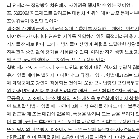
라 언제라도 정당방위 차원에서 자위권을 행사할 수 있는 것이었고 그
포, 5월20일 지그재그로 달려드는 대형차 바퀴에 대한 발포 등에서부터
포행위들이 있었던 것이다.
광주에 간 계엄군이 시민군을 상대로 총기를 사용하는 데에는 반드
어야 하는가? 아니다. 단순히 시위를 진압하기 위한 목적이라면 
지시를 전제로 한다. 그러나 병사들이 생명에 위협을 느낄만한 상황
지휘관의 승인 없이 총기를 사용할 수 있다. 이러한 자기 생명 보호
돼 있고, 군사법령에서는“자위권”으로 규정돼 있다
.
형법 제21조에서는“자기 또는 타인의 법익에 대한 현재의 부당한 침
유가 있을 때에는 벌하지 아니한다”고 규정돼 있다. 형법제21조는
에 계엄군에도 당연이 적용되는 것이다. 또한 군사법령인 군인복무규율(19
위수령(1970.4.20 대통령령 제4949호)에서는 군인에 대한“자위권”을
무규율 제123조에서는“신체 생명 또는 재산을 보호함에 있어서 상
면 보호할 방법이 없을 때, 야간에 3회 이상 수하를 하여도 이에 불
에 접근할 때 또는 대답이 없을 때, 폭행을 받거나 또는 받을 우려가
이 할 때, 군인은 휴대하고 있는 무기를 사용할 수 있다”고 규정하고 
또한 당시의 위수령 제15조에서도 위수 근무에 복무하는 자가“폭행을 
(多衆成群)하여 폭행을 함에 즈음하여 병기를 사용하지 아니하고는 진압