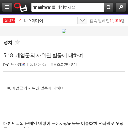
검
'
manhwa
'
를 검색하세요.
색
3
음메옴메
4
나스미디어
접속 일베인
14,016
명
실시간
5
SK
6
최인근
정치
7
SKT
5.18, 계엄군의 자위권 발동에 대하여
8
SK네트웍스
남바람
2017-04-05
목록으로 건너뛰기
9
에스케이
10
SK텔레콤
5.18, 계엄군의 자위권 발동에 대하여
1
19
대한민국의 문제인 빨갱이 노예사냥꾼들을 이슈화한 오씨팔로 오땡