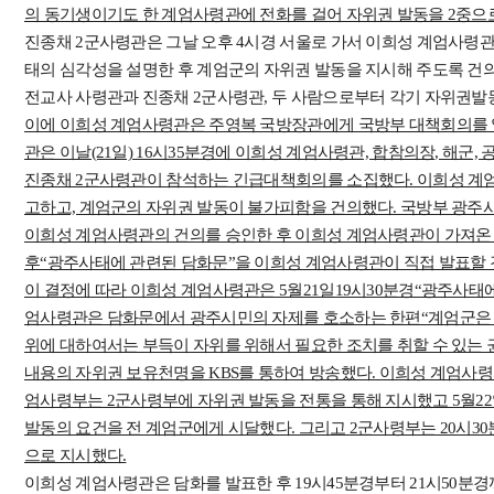
의 동기생이기도 한 계엄사령관에 전화를 걸어 자위권 발동을 2중으
진종채 2군사령관은 그날 오후 4시경 서울로 가서 이희성 계엄사령
태의 심각성을 설명한 후 계엄군의 자위권 발동을 지시해 주도록 건
전교사 사령관과 진종채 2군사령관, 두 사람으로부터 각기 자위권발
이에 이희성 계엄사령관은 주영복 국방장관에게 국방부 대책회의를 열
관은 이날(21일) 16시35분경에 이희성 계엄사령관, 합참의장, 해군
진종채 2군사령관이 참석하는 긴급대책회의를 소집했다. 이희성 계
고하고, 계엄군의 자위권 발동이 불가피함을 건의했다. 국방부 광주
이희성 계엄사령관의 건의를 승인한 후 이희성 계엄사령관이 가져온 
후“광주사태에 관련된 담화문”을 이희성 계엄사령관이 직접 발표할 
이 결정에 따라 이희성 계엄사령관은 5월21일19시30분경“광주사태에
엄사령관은 담화문에서 광주시민의 자제를 호소하는 한편“계엄군은
위에 대하여서는 부득이 자위를 위해서 필요한 조치를 취할 수 있는
내용의 자위권 보유천명을 KBS를 통하여 방송했다. 이희성 계엄사령
엄사령부는 2군사령부에 자위권 발동을 전통을 통해 지시했고 5월2
발동의 요건을 전 계엄군에게 시달했다. 그리고 2군사령부는 20시3
으로 지시했다.
이희성 계엄사령관은 담화를 발표한 후 19시45분경부터 21시50분경