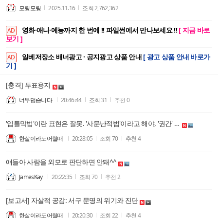
모링모링
2025.11.16
조회
2,762,362
영화·애니·예능까지 한 번에 !! 파일썬에서 만나보세요 !!
[ 지금 바로
AD
보기 ]
일베저장소 배너광고 · 공지광고 상품 안내
[ 광고 상품 안내 바로가
AD
기 ]
[충격] 투표용지
너무덥습니다
20:46:44
조회
31
추천
0
'입틀막법'이란 표현은 잘못. '사문난적법'이라고 해야, '권간' '노적' '척신' '편당'등의 어휘의 현재버전은 그들이 기를 쓰고 짓이겨 버리는 속내를 정확히 제시해야
한살이라도어릴때
20:28:05
조회
70
추천
4
얘들아 사람을 외모로 판단하면 안돼^^
JamesKay
20:22:35
조회
70
추천
2
[보고서] 자살적 공감: 서구 문명의 위기와 진단
한살이라도어릴때
20:20:30
조회
22
추천
4