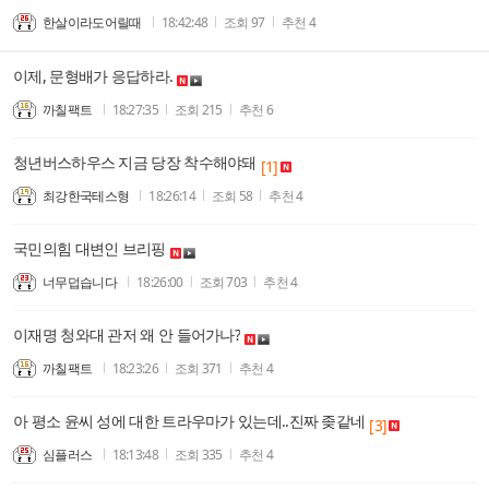
한살이라도어릴때
18:42:48
조회
97
추천
4
이제, 문형배가 응답하라.
까칠팩트
18:27:35
조회
215
추천
6
청년버스하우스 지금 당장 착수해야돼
[1]
최강한국테스형
18:26:14
조회
58
추천
4
국민의힘 대변인 브리핑
너무덥습니다
18:26:00
조회
703
추천
4
이재명 청와대 관저 왜 안 들어가나?
까칠팩트
18:23:26
조회
371
추천
4
아 평소 윤씨 성에 대한 트라우마가 있는데..진짜 좆같네
[3]
심플러스
18:13:48
조회
335
추천
4