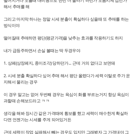
떨어지거나 오를때 대비용으로 한번 더 물타기 하던가 오름시세 잡던가
해서 추매를 해
그리고 마지막 하나는 정말 시세 분출이 확실하다 싶을때 또 추매를 하는
방식이야
떨어질때 추매하면 평단(평균가격)을 낮추는 효과를 작용하기도 하지
내가 급등주하면서 손실 볼때는 딱 두경우야
1. 상폐(상장폐지, 종이조각) 당하던가... 근데 거의 없다고 보면돼
2. 시세 분출 확실하다 싶어 추매 해서 평단 올렸다가 세력 이탈로 주가 운
지해서 물리는 경우
이 경우 말고는 없어 두번째 경우는 욕심이 화를 부르는거지 항상 욕심이
과할때 손해보드라고 ㅋㅋ
생각을 해봐 장시간 같은 가격때에 횡보를 했고 세력이 매수한게 확실하
다면 언젠가는 시세를 주게 되어있거든
근데 세력이 작업 실패해서 빼는 경우도 있지만 그래봤자 그 가격대야 그