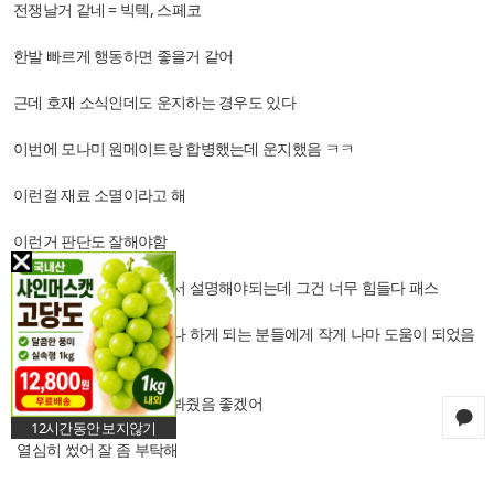
전쟁날거 같네 = 빅텍, 스페코
한발 빠르게 행동하면 좋을거 같어
근데 호재 소식인데도 운지하는 경우도 있다
이번에 모나미 원메이트랑 합병했는데 운지했음 ㅋㅋ
이런걸 재료 소멸이라고 해
이런거 판단도 잘해야함
차트 설명은 그림 그리면서 설명해야되는데 그건 너무 힘들다 패스
아무튼 주식을 하고 있거나 하게 되는 분들에게 작게 나마 도움이 되었음
해~
고수형들은 그냥 애교로 봐줬음 좋겠어
12시간동안 보지않기
열심히 썼어 잘 좀 부탁해