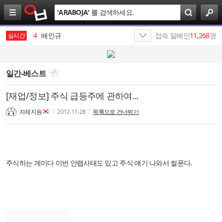
검
'
ARABOJA
'
를 검색하세요.
색
4
배인규
5
SK
접속 일베인
11,268
명
실시간
6
HBM
7
SK텔레콤
일간-베스트
8
SK네트웍스
[재업/정보] 주식 급등주에 관하여...
9
manhwa
자체지원
2012-11-28
목록으로 건너뛰기
10
SKT
1
살라박살라
주식하는 게이다 이번 안랩사태도 있고 주식 얘기 나와서 썰푼다.