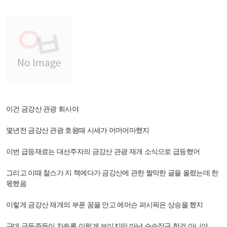
이건 금강산 관광 회사야
몇년전 금강산 관광 호왕때 시세가 어머어마했지
이번 급등재료는 대선주자의 금강산 관광 재개 소식으로 급등했어
그리고 이때 찰스가 지 책에다가 금강산에 관한 짤막한 글을 올렸는데 한
몫했음
이렇게 금강산 재개의 부푼 꿈을 안고 에머슨 퍼시픽은 상승을 했지
근데 급등주들이 차트론 이렇게 보이지만 마냥 승승장구 한건 아니야