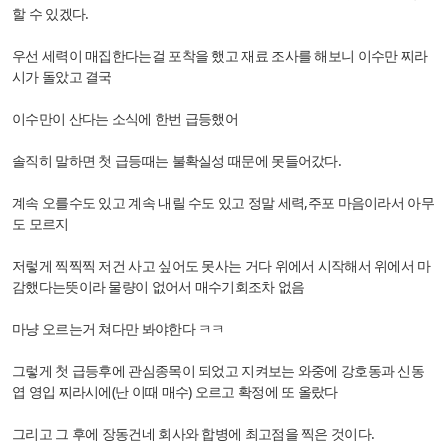
할 수 있겠다.
우선 세력이 매집한다는걸 포착을 했고 재료 조사를 해보니 이수만 찌라
시가 돌았고 결국
이수만이 산다는 소식에 한번 급등했어
솔직히 말하면 첫 급등때는 불확실성 때문에 못들어갔다.
계속 오를수도 있고 계속 내릴 수도 있고 정말 세력,주포 마음이라서 아무
도 모르지
저렇게 찍찍찍 저건 사고 싶어도 못사는 거다 위에서 시작해서 위에서 마
감했다는뜻이라 물량이 없어서 매수기회조차 없음
마냥 오르는거 쳐다만 봐야한다 ㅋㅋ
그렇게 첫 급등후에 관심종목이 되었고 지켜보는 와중에 강호동과 신동
엽 영입 찌라시에(난 이때 매수) 오르고 확정에 또 올랐다
그리고 그 후에 장동건네 회사와 합병에 최고점을 찍은 것이다.