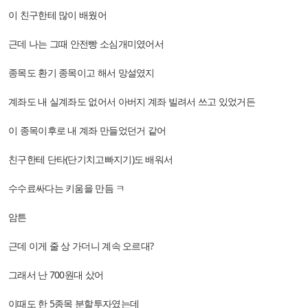
이 친구한테 많이 배웠어
근데 나는 그때 안전빵 소심개미였어서
종목도 환기 종목이고 해서 망설였지
계좌도 내 실계좌도 없어서 아버지 계좌 빌려서 쓰고 있었거든
이 종목이후로 내 계좌 만들었던거 같어
친구한테 단타(단기치고빠지기)도 배워서
수수료싸다는 키움을 만듬 ㅋ
암튼
근데 이게 줄 상 가더니 계속 오르대?
그래서 난 700원대 샀어
이때도 한 5종목 분할투자였는데