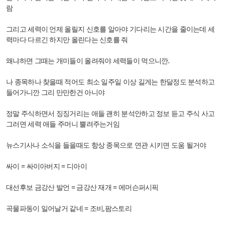
람
그리고 세력이 언제 올릴지 신호를 알아야 기다리는 시간을 줄이는데 세
력마다 다르긴 하지만 올린다는 신호를 줘
왜냐하면 그때는 개미들이 올려줘야 세력들이 먹으니깐.
나 종목하나 찾을때 적어도 최소 일주일 이상 길게는 한달정도 분석하고
들어가니깐 그리 만만한건 아니야
정말 주식하면서 징징거리는 애들 괜히 분석안하고 정보 듣고 주식 사고
그러면 세력 애들 주머니 뿔려주는거임
뉴스기사나 소식을 들을때도 항상 종목으로 연관 시키면 도움 될거야
싸이 = 싸이아버지 = 디아이
대선후보 금강산 발언 = 금강산 재개 = 에머슨퍼시픽
곡물파동이 일어날거 같네 = 조비,팜스토리