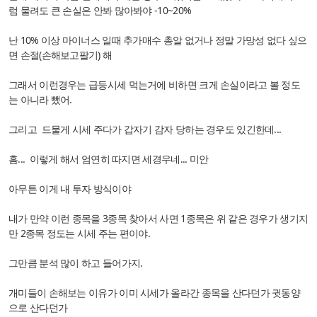
럼 물려도 큰 손실은 안봐 많아봐야 -10~20%
난 10% 이상 마이너스 일때 추가매수 총알 없거나 정말 가망성 없다 싶으
면 손절(손해보고팔기) 해
그래서 이런경우는 급등시세 먹는거에 비하면 크게 손실이라고 볼 정도
는 아니라 뺐어.
그리고 드물게 시세 주다가 갑자기 감자 당하는 경우도 있긴한데...
흠... 이렇게 해서 엄연히 따지면 세경우네... 미안
아무튼 이게 내 투자 방식이야
내가 만약 이런 종목을 3종목 찾아서 사면 1종목은 위 같은 경우가 생기지
만 2종목 정도는 시세 주는 편이야.
그만큼 분석 많이 하고 들어가지.
개미들이 손해보는 이유가 이미 시세가 올라간 종목을 산다던가 귓동양
으로 산다던가